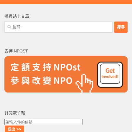
搜尋站上文章
搜
尋
關
鍵
支持 NPOST
字:
訂閱電子報