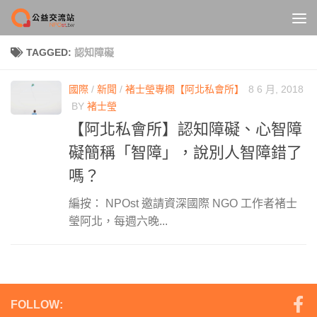
Skip to content
TAGGED:
認知障礙
國際
/
新聞
/
褚士瑩專欄【阿北私會所】
8 6 月, 2018
BY
褚士瑩
【阿北私會所】認知障礙、心智障
礙簡稱「智障」，說別人智障錯了
嗎？
編按： NPOst 邀請資深國際 NGO 工作者褚士
瑩阿北，每週六晚...
FOLLOW: