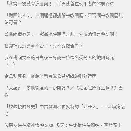
「我第一次感覺這麼爽！」手天使首位使用者的體驗心得
「財團法人法」三讀通過卻排除宗教團體，是否讓宗教團體無
法可管？
公益組織專家：一窩蜂批評慈濟之前，先釐清流言蜚語吧！
把錢捐給慈濟就不管了，算不算做善事？
我在桃園女監的日與夜－專訪一位匿名受刑人的鐵窗時光
（上）
余孟勳專欄／從慈濟看台灣公益組織的財務透明
《大誌》：幫助街友的一份雜誌？／《社企是門好生意？》書
摘
【被歧視的歷史】中古歐洲地位獨特的「活死人」──痲瘋病患
者
我朋友住在精神病院 3000 多天：生命從住院開始，戞然而止