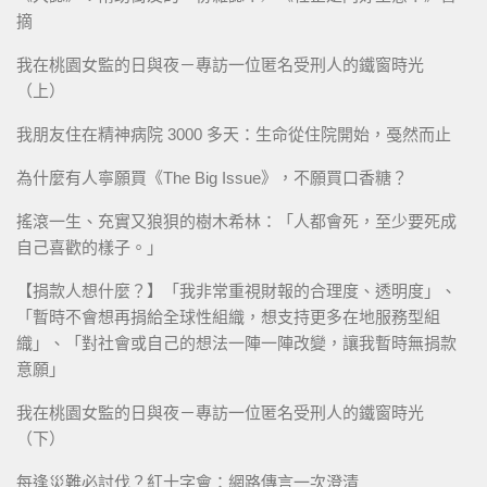
摘
我在桃園女監的日與夜－專訪一位匿名受刑人的鐵窗時光
（上）
我朋友住在精神病院 3000 多天：生命從住院開始，戞然而止
為什麼有人寧願買《The Big Issue》，不願買口香糖？
搖滾一生、充實又狼狽的樹木希林：「人都會死，至少要死成
自己喜歡的樣子。」
【捐款人想什麼？】「我非常重視財報的合理度、透明度」、
「暫時不會想再捐給全球性組織，想支持更多在地服務型組
織」、「對社會或自己的想法一陣一陣改變，讓我暫時無捐款
意願」
我在桃園女監的日與夜－專訪一位匿名受刑人的鐵窗時光
（下）
每逢災難必討伐？紅十字會：網路傳言一次澄清