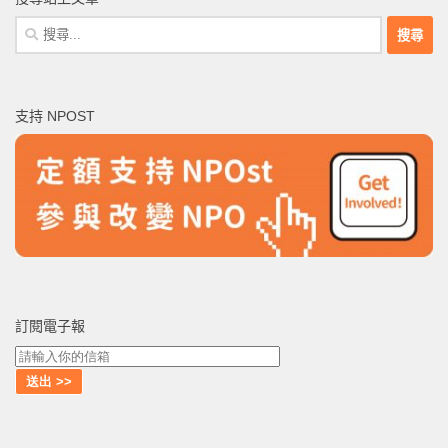
搜
尋
關
鍵
支持 NPOST
字:
訂閱電子報