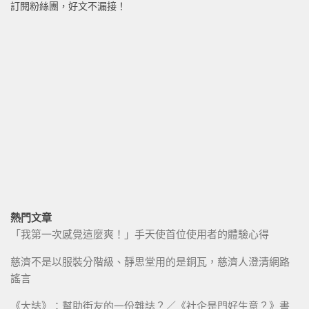
訂閱粉絲團，好文不漏接！
熱門文章
「我第一次感覺這麼爽！」手天使首位使用者的體驗心得
慈濟不是以服裝分階級、靜思堂用的是銅瓦，慈濟人澄清網路
謠言
《大誌》：幫助街友的一份雜誌？／《社企是門好生意？》書