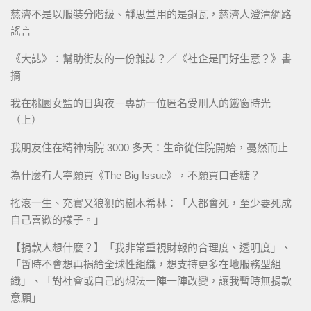
慈濟不是以服裝分階級、靜思堂用的是銅瓦，慈濟人澄清網路
謠言
《大誌》：幫助街友的一份雜誌？／《社企是門好生意？》書
摘
我在桃園女監的日與夜－專訪一位匿名受刑人的鐵窗時光
（上）
我朋友住在精神病院 3000 多天：生命從住院開始，戞然而止
為什麼有人寧願買《The Big Issue》，不願買口香糖？
搖滾一生、充實又狼狽的樹木希林：「人都會死，至少要死成
自己喜歡的樣子。」
【捐款人想什麼？】「我非常重視財報的合理度、透明度」、
「暫時不會想再捐給全球性組織，想支持更多在地服務型組
織」、「對社會或自己的想法一陣一陣改變，讓我暫時無捐款
意願」