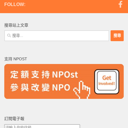
FOLLOW:
搜尋站上文章
搜
尋
關
鍵
支持 NPOST
字:
訂閱電子報