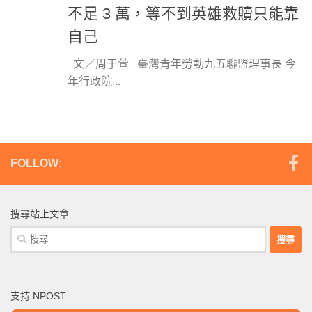
不足 3 萬，等不到英雄救贖只能靠
自己
文／周于萱 臺灣青年勞動九五聯盟理事長 今
年行政院...
FOLLOW:
搜尋站上文章
搜
尋
關
鍵
支持 NPOST
字: