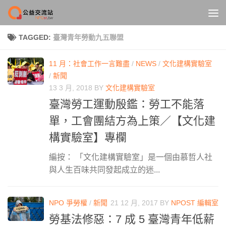
Skip to content
TAGGED:
臺灣青年勞動九五聯盟
11 月：社會工作一言難盡
/
NEWS
/
文化建構實驗室
/
新聞
13 3 月, 2018
BY
文化建構實驗室
臺灣勞工運動殷鑑：勞工不能落
單，工會團結方為上策／【文化建
構實驗室】專欄
編按： 「文化建構實驗室」是一個由慕哲人社
與人生百味共同發起成立的迷...
NPO 爭勞權
/
新聞
21 12 月, 2017
BY
NPOST 編輯室
勞基法修惡：7 成 5 臺灣青年低薪