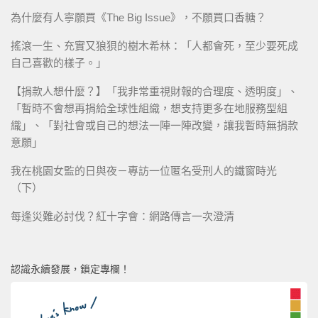
為什麼有人寧願買《The Big Issue》，不願買口香糖？
搖滾一生、充實又狼狽的樹木希林：「人都會死，至少要死成
自己喜歡的樣子。」
【捐款人想什麼？】「我非常重視財報的合理度、透明度」、
「暫時不會想再捐給全球性組織，想支持更多在地服務型組
織」、「對社會或自己的想法一陣一陣改變，讓我暫時無捐款
意願」
我在桃園女監的日與夜－專訪一位匿名受刑人的鐵窗時光
（下）
每逢災難必討伐？紅十字會：網路傳言一次澄清
認識永續發展，鎖定專欄！