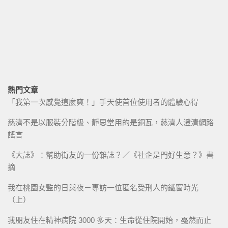
熱門文章
「我第一次感覺這麼爽！」手天使首位使用者的體驗心得
慈濟不是以服裝分階級、靜思堂用的是銅瓦，慈濟人澄清網路
謠言
《大誌》：幫助街友的一份雜誌？／《社企是門好生意？》書
摘
我在桃園女監的日與夜－專訪一位匿名受刑人的鐵窗時光
（上）
我朋友住在精神病院 3000 多天：生命從住院開始，戞然而止