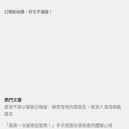
訂閱粉絲團，好文不漏接！
熱門文章
慈濟不是以服裝分階級、靜思堂用的是銅瓦，慈濟人澄清網路
謠言
「我第一次感覺這麼爽！」手天使首位使用者的體驗心得