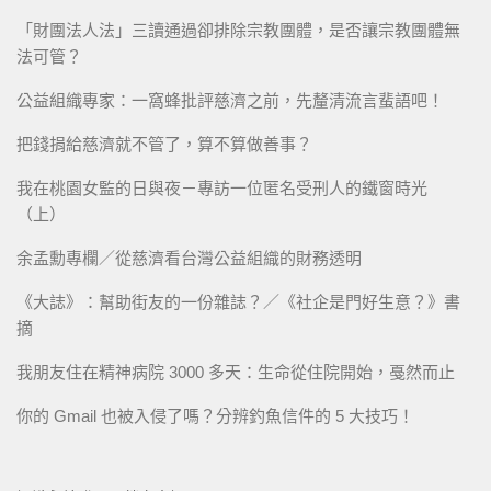
「財團法人法」三讀通過卻排除宗教團體，是否讓宗教團體無
法可管？
公益組織專家：一窩蜂批評慈濟之前，先釐清流言蜚語吧！
把錢捐給慈濟就不管了，算不算做善事？
我在桃園女監的日與夜－專訪一位匿名受刑人的鐵窗時光
（上）
余孟勳專欄／從慈濟看台灣公益組織的財務透明
《大誌》：幫助街友的一份雜誌？／《社企是門好生意？》書
摘
我朋友住在精神病院 3000 多天：生命從住院開始，戞然而止
你的 Gmail 也被入侵了嗎？分辨釣魚信件的 5 大技巧！