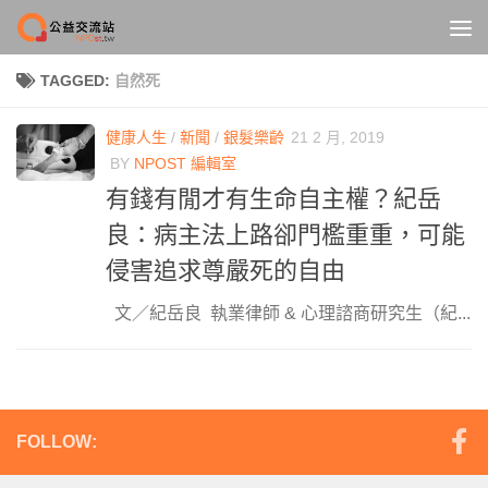
Skip to content
TAGGED:
自然死
健康人生
/
新聞
/
銀髮樂齡
21 2 月, 2019
BY
NPOST 編輯室
有錢有閒才有生命自主權？紀岳
良：病主法上路卻門檻重重，可能
侵害追求尊嚴死的自由
文／紀岳良 執業律師 & 心理諮商研究生（紀...
FOLLOW: