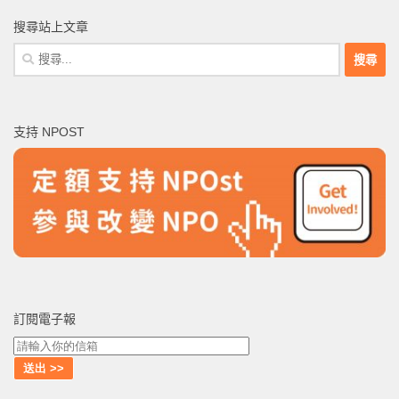
搜尋站上文章
搜
尋
關
鍵
支持 NPOST
字:
訂閱電子報