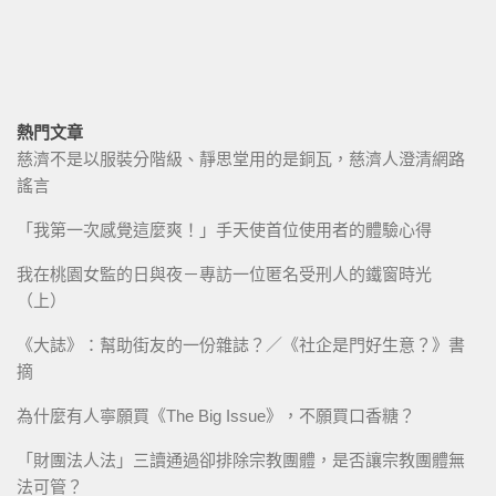
熱門文章
慈濟不是以服裝分階級、靜思堂用的是銅瓦，慈濟人澄清網路
謠言
「我第一次感覺這麼爽！」手天使首位使用者的體驗心得
我在桃園女監的日與夜－專訪一位匿名受刑人的鐵窗時光
（上）
《大誌》：幫助街友的一份雜誌？／《社企是門好生意？》書
摘
為什麼有人寧願買《The Big Issue》，不願買口香糖？
「財團法人法」三讀通過卻排除宗教團體，是否讓宗教團體無
法可管？