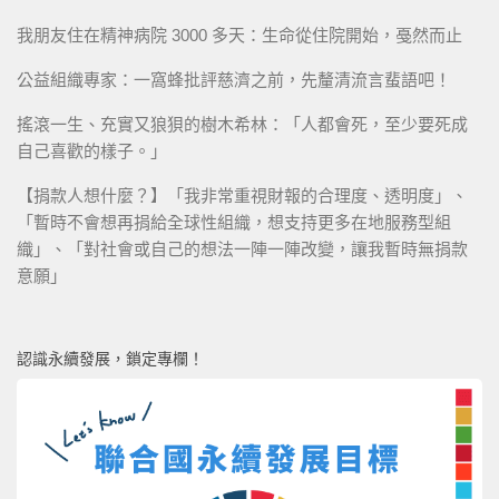
我朋友住在精神病院 3000 多天：生命從住院開始，戞然而止
公益組織專家：一窩蜂批評慈濟之前，先釐清流言蜚語吧！
搖滾一生、充實又狼狽的樹木希林：「人都會死，至少要死成
自己喜歡的樣子。」
【捐款人想什麼？】「我非常重視財報的合理度、透明度」、
「暫時不會想再捐給全球性組織，想支持更多在地服務型組
織」、「對社會或自己的想法一陣一陣改變，讓我暫時無捐款
意願」
認識永續發展，鎖定專欄！