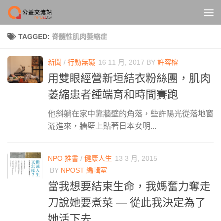
Skip to content
TAGGED:
脊髓性肌肉萎縮症
新聞
/
行動無礙
16 11 月, 2017
BY
許容榕
用雙眼經營新垣結衣粉絲團，肌肉
萎縮患者鍾端育和時間賽跑
他斜躺在家中靠牆壁的角落，些許陽光從落地窗
灑進來，牆壁上貼著日本女明...
NPO 推書
/
健康人生
13 3 月, 2015
BY
NPOST 編輯室
當我想要結束生命，我媽奮力奪走
刀說她要煮菜 — 從此我決定為了
她活下去