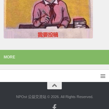
MORE
NPOst 公益交流站 © 2026. All Rights Reserved.