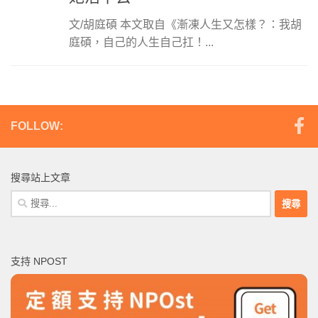
文/胡庭碩 本文取自《漸凍人生又怎樣？：我胡
庭碩，自己的人生自己扛！...
FOLLOW:
搜尋站上文章
搜
尋
關
鍵
支持 NPOST
字: