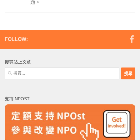
題。
FOLLOW:
搜尋站上文章
搜
尋
關
鍵
支持 NPOST
字: