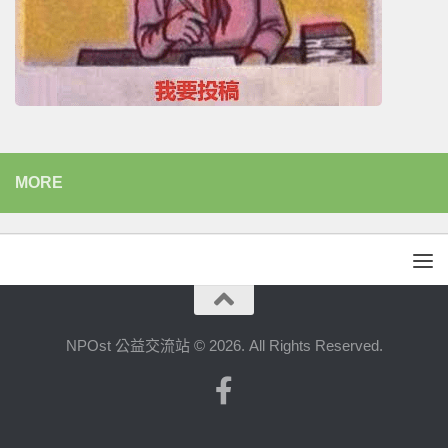
MORE
NPOst 公益交流站 © 2026. All Rights Reserved.