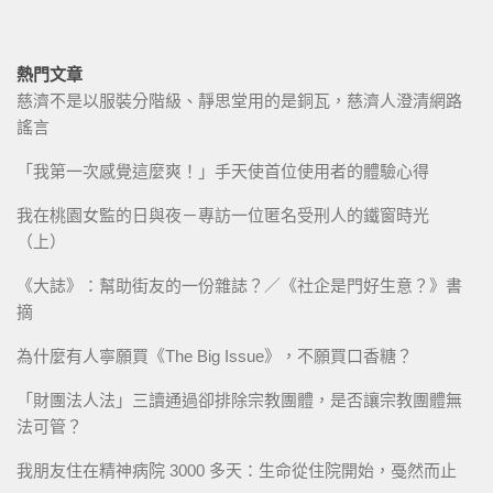
熱門文章
慈濟不是以服裝分階級、靜思堂用的是銅瓦，慈濟人澄清網路
謠言
「我第一次感覺這麼爽！」手天使首位使用者的體驗心得
我在桃園女監的日與夜－專訪一位匿名受刑人的鐵窗時光
（上）
《大誌》：幫助街友的一份雜誌？／《社企是門好生意？》書
摘
為什麼有人寧願買《The Big Issue》，不願買口香糖？
「財團法人法」三讀通過卻排除宗教團體，是否讓宗教團體無
法可管？
我朋友住在精神病院 3000 多天：生命從住院開始，戞然而止