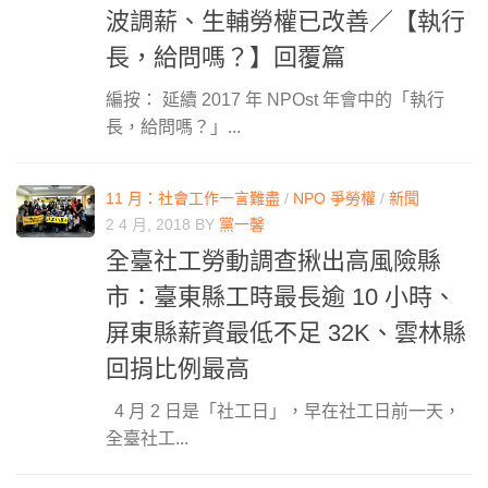
波調薪、生輔勞權已改善／【執行
長，給問嗎？】回覆篇
編按： 延續 2017 年 NPOst 年會中的「執行
長，給問嗎？」...
11 月：社會工作一言難盡
/
NPO 爭勞權
/
新聞
2 4 月, 2018
BY
黨一馨
全臺社工勞動調查揪出高風險縣
市：臺東縣工時最長逾 10 小時、
屏東縣薪資最低不足 32K、雲林縣
回捐比例最高
4 月 2 日是「社工日」，早在社工日前一天，
全臺社工...