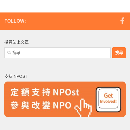
FOLLOW:
搜尋站上文章
搜
尋
關
鍵
支持 NPOST
字: