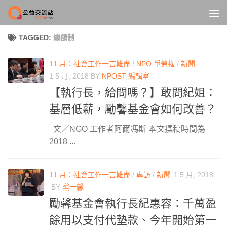
Skip to content
TAGGED:
總額制
11 月：社會工作一言難盡
/
NPO 爭勞權
/
新聞
1 5 月, 2018
BY
NPOST 編輯室
【執行長，給問嗎？】敢問紀姐：
基層低薪，勵馨基金會如何改善？
文／NGO 工作者阿爾馮斯 本文撰稿時間為
2018 ...
11 月：社會工作一言難盡
/
專訪
/
新聞
1 5 月, 2018
BY
黨一馨
勵馨基金會執行長紀惠容：千萬盈
餘用以支付代墊款、今年開始第一