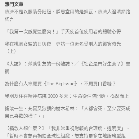
熱門文章
慈濟不是以服裝分階級、靜思堂用的是銅瓦，慈濟人澄清網路
謠言
「我第一次感覺這麼爽！」手天使首位使用者的體驗心得
我在桃園女監的日與夜－專訪一位匿名受刑人的鐵窗時光
（上）
《大誌》：幫助街友的一份雜誌？／《社企是門好生意？》書
摘
為什麼有人寧願買《The Big Issue》，不願買口香糖？
我朋友住在精神病院 3000 多天：生命從住院開始，戞然而止
搖滾一生、充實又狼狽的樹木希林：「人都會死，至少要死成
自己喜歡的樣子。」
【捐款人想什麼？】「我非常重視財報的合理度、透明度」、
「暫時不會想再捐給全球性組織，想支持更多在地服務型組