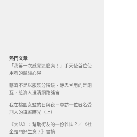
熱門文章
「我第一次感覺這麼爽！」手天使首位使
用者的體驗心得
慈濟不是以服裝分階級、靜思堂用的是銅
瓦，慈濟人澄清網路謠言
我在桃園女監的日與夜－專訪一位匿名受
刑人的鐵窗時光（上）
《大誌》：幫助街友的一份雜誌？／《社
企是門好生意？》書摘