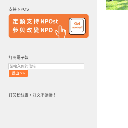
鍵
支持 NPOST
字:
訂閱電子報
訂閱粉絲團，好文不漏接！