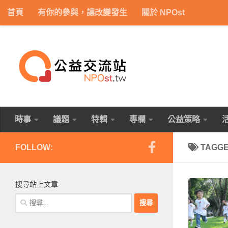
首頁
有你的參與，讓改變發生
關於 NPOst
Skip to content
時事
議題
特輯
專欄
公益策略
FOLLOW:
TAGG
搜尋站上文章
搜
尋
關