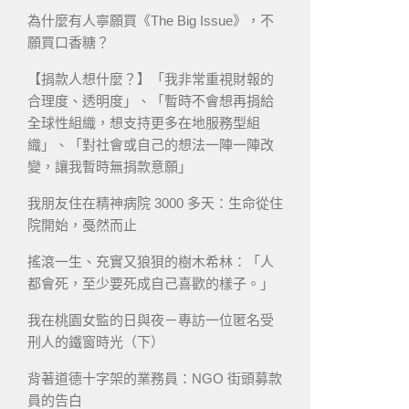
為什麼有人寧願買《The Big Issue》，不
願買口香糖？
【捐款人想什麼？】「我非常重視財報的
合理度、透明度」、「暫時不會想再捐給
全球性組織，想支持更多在地服務型組
織」、「對社會或自己的想法一陣一陣改
變，讓我暫時無捐款意願」
我朋友住在精神病院 3000 多天：生命從住
院開始，戞然而止
搖滾一生、充實又狼狽的樹木希林：「人
都會死，至少要死成自己喜歡的樣子。」
我在桃園女監的日與夜－專訪一位匿名受
刑人的鐵窗時光（下）
背著道德十字架的業務員：NGO 街頭募款
員的告白