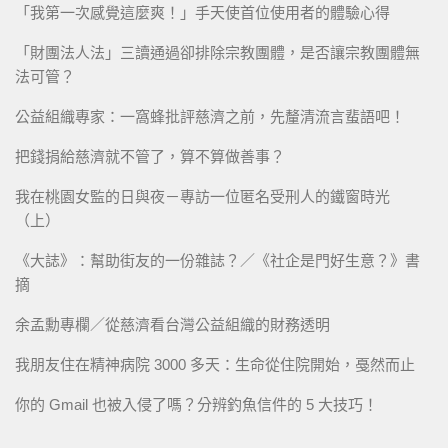
「我第一次感覺這麼爽！」手天使首位使用者的體驗心得
「財團法人法」三讀通過卻排除宗教團體，是否讓宗教團體無
法可管？
公益組織專家：一窩蜂批評慈濟之前，先釐清流言蜚語吧！
把錢捐給慈濟就不管了，算不算做善事？
我在桃園女監的日與夜－專訪一位匿名受刑人的鐵窗時光
（上）
《大誌》：幫助街友的一份雜誌？／《社企是門好生意？》書
摘
余孟勳專欄／從慈濟看台灣公益組織的財務透明
我朋友住在精神病院 3000 多天：生命從住院開始，戞然而止
你的 Gmail 也被入侵了嗎？分辨釣魚信件的 5 大技巧！