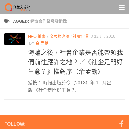
Skip to content
TAGGED:
經濟合作暨發展組織
NPO 推書
/
余孟勳專欄
/
社會企業
3 12 月, 2018
BY
余 孟勳
海嘯之後，社會企業是否能帶領我
們前往應許之地？／《社企是門好
生意？》推薦序（余孟勳）
編按： 時報出版於今（2018）年 11 月出
版 《社企是門好生意？...
FOLLOW: