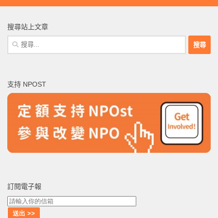
搜尋站上文章
搜
尋
關
鍵
支持 NPOST
字:
訂閱電子報