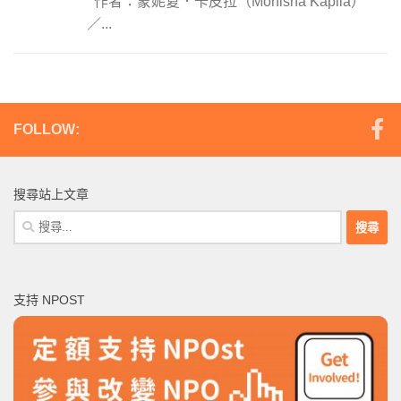
作者：蒙妮夏．卡皮拉（Monisha Kapila）
／...
FOLLOW:
搜尋站上文章
搜
尋
關
鍵
支持 NPOST
字: