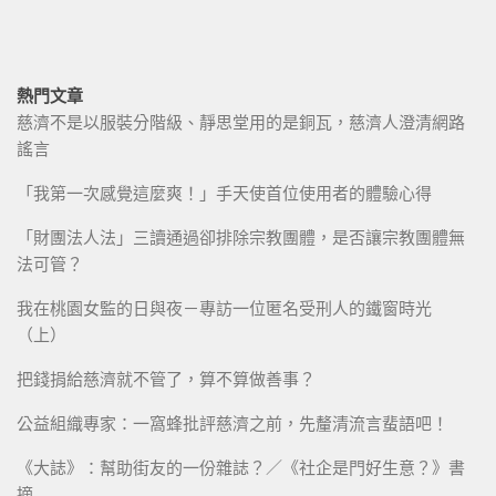
熱門文章
慈濟不是以服裝分階級、靜思堂用的是銅瓦，慈濟人澄清網路
謠言
「我第一次感覺這麼爽！」手天使首位使用者的體驗心得
「財團法人法」三讀通過卻排除宗教團體，是否讓宗教團體無
法可管？
我在桃園女監的日與夜－專訪一位匿名受刑人的鐵窗時光
（上）
把錢捐給慈濟就不管了，算不算做善事？
公益組織專家：一窩蜂批評慈濟之前，先釐清流言蜚語吧！
《大誌》：幫助街友的一份雜誌？／《社企是門好生意？》書
摘