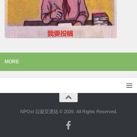
MORE
NPOst 公益交流站 © 2026. All Rights Reserved.