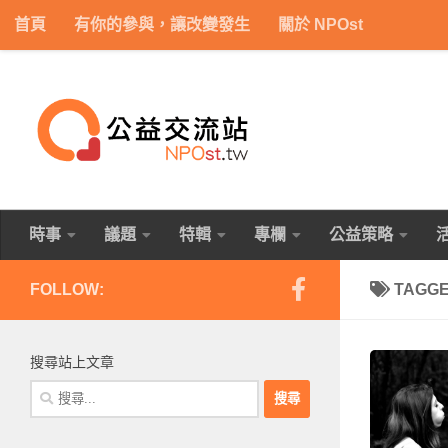
首頁
有你的參與，讓改變發生
關於 NPOst
Skip to content
時事
議題
特輯
專欄
公益策略
FOLLOW:
TAGG
搜尋站上文章
搜
尋
關