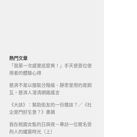
熱門文章
「我第一次感覺這麼爽！」手天使首位使
用者的體驗心得
慈濟不是以服裝分階級、靜思堂用的是銅
瓦，慈濟人澄清網路謠言
《大誌》：幫助街友的一份雜誌？／《社
企是門好生意？》書摘
我在桃園女監的日與夜－專訪一位匿名受
刑人的鐵窗時光（上）