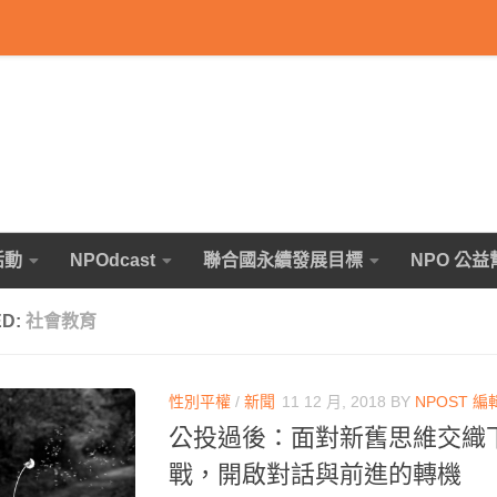
活動
NPOdcast
聯合國永續發展目標
NPO 公益
ED:
社會教育
性別平權
/
新聞
11 12 月, 2018
BY
NPOST 編
公投過後：面對新舊思維交織
戰，開啟對話與前進的轉機