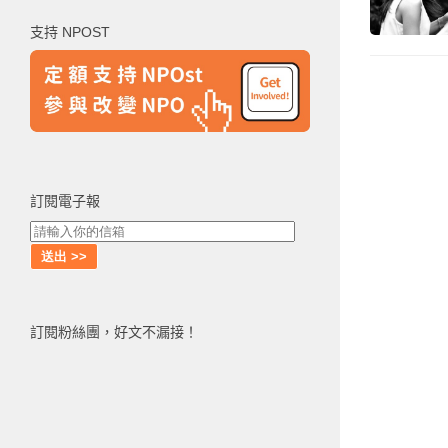
鍵
支持 NPOST
字:
訂閱電子報
訂閱粉絲團，好文不漏接！