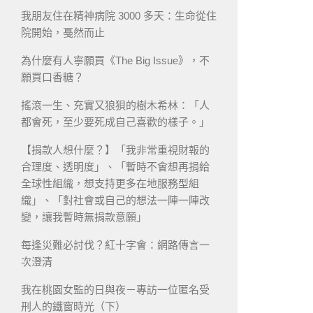
我朋友住在精神病院 3000 多天：生命從住
院開始，戞然而止
為什麼有人寧願買《The Big Issue》，不
願買口香糖？
搖滾一生、充實又狼狽的樹木希林：「人
都會死，至少要死成自己喜歡的樣子。」
【捐款人想什麼？】「我非常重視財報的
合理度、透明度」、「暫時不會想再捐給
全球性組織，想支持更多在地服務型組
織」、「對社會或自己的想法一陣一陣改
變，讓我暫時無捐款意願」
每逢災難必討伐？紅十字會：網路傳言一
次澄清
我在桃園女監的日與夜－專訪一位匿名受
刑人的鐵窗時光（下）