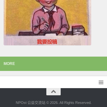
MORE
NPOst 公益交流站 © 2026. All Rights Reserved.