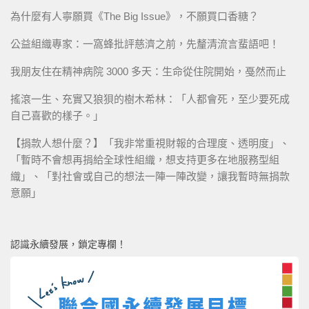
為什麼有人寧願買《The Big Issue》，不願買口香糖？
公益組織專家：一窩蜂批評慈濟之前，先釐清流言蜚語吧！
我朋友住在精神病院 3000 多天：生命從住院開始，戞然而止
搖滾一生、充實又狼狽的樹木希林：「人都會死，至少要死成
自己喜歡的樣子。」
【捐款人想什麼？】「我非常重視財報的合理度、透明度」、
「暫時不會想再捐給全球性組織，想支持更多在地服務型組
織」、「對社會或自己的想法一陣一陣改變，讓我暫時無捐款
意願」
認識永續發展，鎖定專欄！