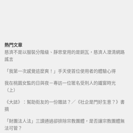
熱門文章
慈濟不是以服裝分階級、靜思堂用的是銅瓦，慈濟人澄清網路
謠言
「我第一次感覺這麼爽！」手天使首位使用者的體驗心得
我在桃園女監的日與夜－專訪一位匿名受刑人的鐵窗時光
（上）
《大誌》：幫助街友的一份雜誌？／《社企是門好生意？》書
摘
「財團法人法」三讀通過卻排除宗教團體，是否讓宗教團體無
法可管？