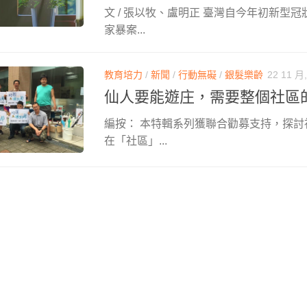
文 / 張以牧、盧明正 臺灣自今年初新型
家暴案...
教育培力
/
新聞
/
行動無礙
/
銀髮樂齡
22 11 月,
仙人要能遊庄，需要整個社區
編按： 本特輯系列獲聯合勸募支持，探
在「社區」...