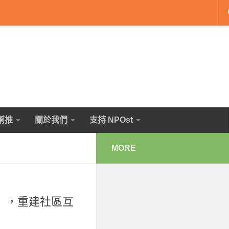
幫推
關於我們
支持 NPOst
MORE
」，重建社區互