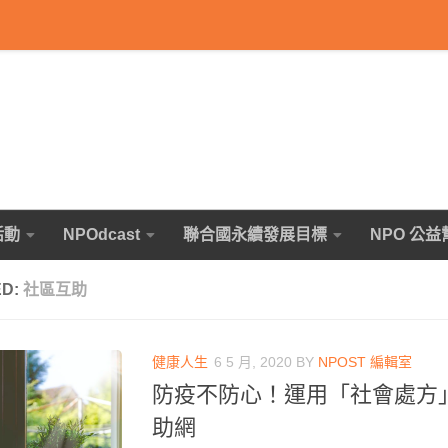
活動
NPOdcast
聯合國永續發展目標
NPO 公益
ED:
社區互助
健康人生
6 5 月, 2020
BY
NPOST 編輯室
防疫不防心！運用「社會處方
助網