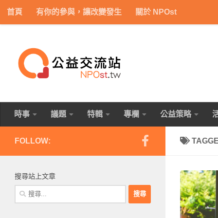
首頁
有你的參與，讓改變發生
關於 NPOst
Skip to content
時事
議題
特輯
專欄
公益策略
FOLLOW:
TAGG
搜尋站上文章
搜
尋
關