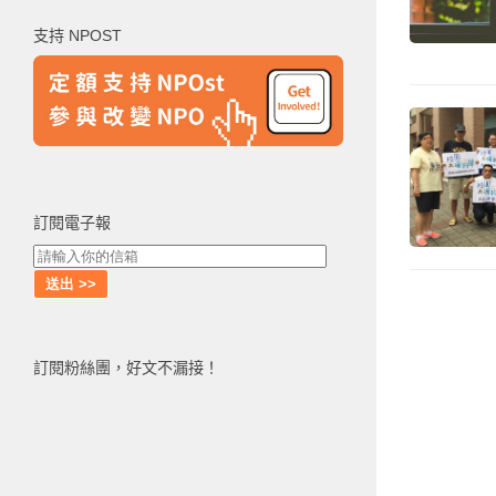
鍵
支持 NPOST
字:
訂閱電子報
訂閱粉絲團，好文不漏接！