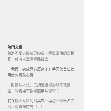
熱門文章
慈濟不是以服裝分階級、靜思堂用的是銅
瓦，慈濟人澄清網路謠言
「我第一次感覺這麼爽！」手天使首位使
用者的體驗心得
「財團法人法」三讀通過卻排除宗教團
體，是否讓宗教團體無法可管？
我在桃園女監的日與夜－專訪一位匿名受
刑人的鐵窗時光（上）