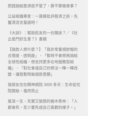
把錢捐給慈濟就不管了，算不算做善事？
公益組織專家：一窩蜂批評慈濟之前，先
釐清流言蜚語吧！
《大誌》：幫助街友的一份雜誌？／《社
企是門好生意？》書摘
【捐款人想什麼？】「我非常重視財報的
合理度、透明度」、「暫時不會想再捐給
全球性組織，想支持更多在地服務型組
織」、「對社會或自己的想法一陣一陣改
變，讓我暫時無捐款意願」
我朋友住在精神病院 3000 多天：生命從住
院開始，戞然而止
搖滾一生、充實又狼狽的樹木希林：「人
都會死，至少要死成自己喜歡的樣子。」