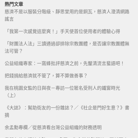
熱門文章
慈濟不是以服裝分階級、靜思堂用的是銅瓦，慈濟人澄清網路
謠言
「我第一次感覺這麼爽！」手天使首位使用者的體驗心得
「財團法人法」三讀通過卻排除宗教團體，是否讓宗教團體無
法可管？
公益組織專家：一窩蜂批評慈濟之前，先釐清流言蜚語吧！
把錢捐給慈濟就不管了，算不算做善事？
我在桃園女監的日與夜－專訪一位匿名受刑人的鐵窗時光
（上）
《大誌》：幫助街友的一份雜誌？／《社企是門好生意？》書
摘
余孟勳專欄／從慈濟看台灣公益組織的財務透明