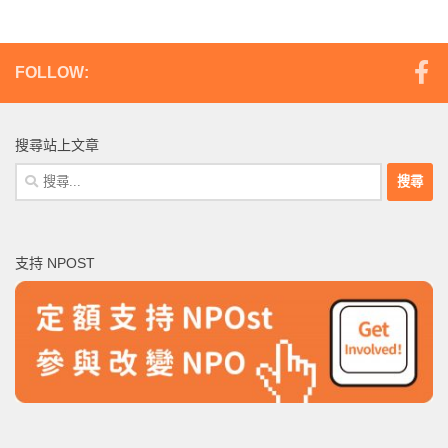
FOLLOW:
搜尋站上文章
搜
尋
關
鍵
支持 NPOST
字: