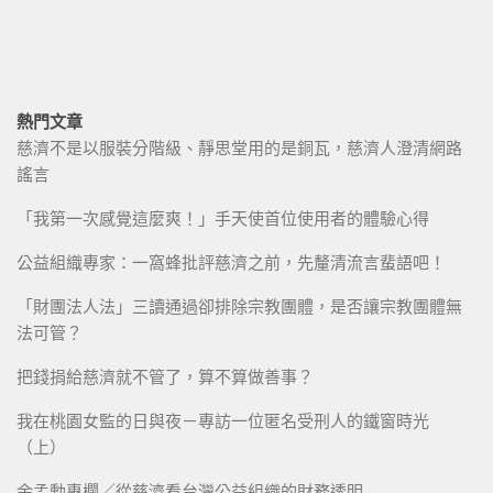
熱門文章
慈濟不是以服裝分階級、靜思堂用的是銅瓦，慈濟人澄清網路
謠言
「我第一次感覺這麼爽！」手天使首位使用者的體驗心得
公益組織專家：一窩蜂批評慈濟之前，先釐清流言蜚語吧！
「財團法人法」三讀通過卻排除宗教團體，是否讓宗教團體無
法可管？
把錢捐給慈濟就不管了，算不算做善事？
我在桃園女監的日與夜－專訪一位匿名受刑人的鐵窗時光
（上）
余孟勳專欄／從慈濟看台灣公益組織的財務透明