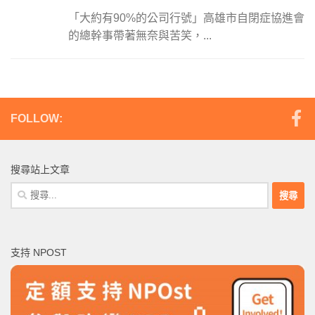
「大約有90%的公司行號」高雄市自閉症協進會
的總幹事帶著無奈與苦笑，...
FOLLOW:
搜尋站上文章
搜
尋
關
鍵
支持 NPOST
字: