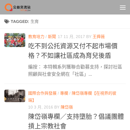
Skip to content
TAGGED:
生育
教育培力
/
新聞
17 11 月, 2017
BY
王舜薇
吃不到公托資源又付不起市場價
格？不如讓社區成為育兒後盾
編按： 本特輯系列獲聯合勸募支持，探討社區
照顧與社會安全網在「社區」...
國際合作與發展
/
專欄
/
陳岱嶺專欄【在視界的彼
端】
10 3 月, 2016
BY
陳岱嶺
陳岱嶺專欄／支持墮胎？倡議團體
摃上宗教社會