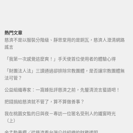
熱門文章
慈濟不是以服裝分階級、靜思堂用的是銅瓦，慈濟人澄清網路
謠言
「我第一次感覺這麼爽！」手天使首位使用者的體驗心得
「財團法人法」三讀通過卻排除宗教團體，是否讓宗教團體無
法可管？
公益組織專家：一窩蜂批評慈濟之前，先釐清流言蜚語吧！
把錢捐給慈濟就不管了，算不算做善事？
我在桃園女監的日與夜－專訪一位匿名受刑人的鐵窗時光
（上）
余孟勳專欄／從慈濟看台灣公益組織的財務透明