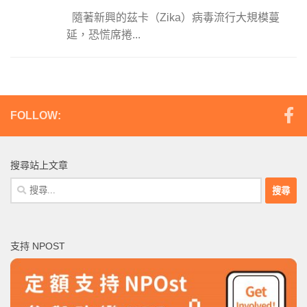
隨著新興的茲卡（Zika）病毒流行大規模蔓
延，恐慌席捲...
FOLLOW:
搜尋站上文章
搜
尋
關
鍵
支持 NPOST
字: