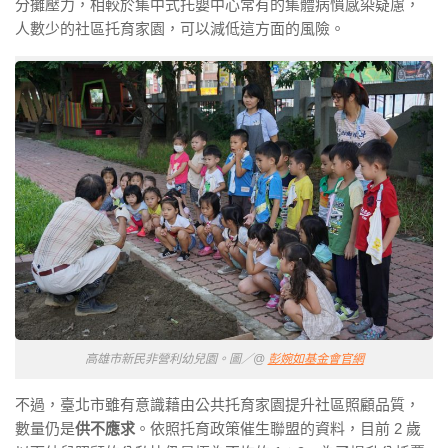
分攤壓力，相較於集中式托嬰中心常有的集體病慣感染疑慮，
人數少的社區托育家園，可以減低這方面的風險。
高雄市新民非營利幼兒園。圖／@
彭婉如基金會官網
不過，臺北市雖有意識藉由公共托育家園提升社區照顧品質，
數量仍是
供不應求
。依照托育政策催生聯盟的資料，目前 2 歲