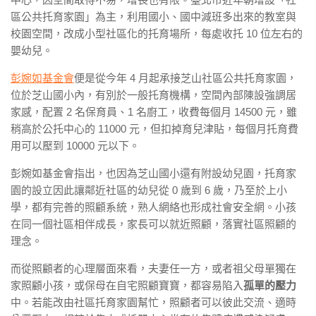
區公共托育家園」為主，利用國小、國中減班多出來的教室與
校園空間，改成小型社區化的托育場所，每處收托 10 位左右的
嬰幼兒。
彭婉如基金會
便是從今年 4 月起承接芝山社區公共托育家園，
位於芝山國小內，有別於一般托育機構，空間內部陳設強調居
家感，配置 2 名保育員、1 名廚工，收費每個月 14500 元，雖
稍高於公托中心的 11000 元，但扣掉育兒津貼，每個月托育費
用可以壓到 10000 元以下。
彭婉如基金會指出，也因為芝山國小還有附設幼兒園，托育家
園的設立因此讓鄰近社區的幼兒從 0 歲到 6 歲，乃至於上小
學，都有完善的照顧系統，熟人網絡也形成社會安全網。小孩
在同一個社區相伴成長，家長可以就近照顧，落實社區照顧的
理念。
而從照顧者的心理層面來看，夫妻任一方，或者祖父母單獨在
家照顧小孩，或保母在自宅照顧寶寶，都容易陷入
孤單的壓力
中。若能改由社區托育家園幫忙，照顧者可以彼此交流、適時