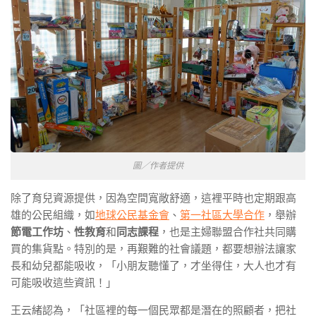
圖／作者提供
除了育兒資源提供，因為空間寬敞舒適，這裡平時也定期跟高
雄的公民組織，如
地球公民基金會
、
第一社區大學合作
，舉辦
節電工作坊
、
性教育
和
同志課程
，也是主婦聯盟合作社共同購
買的集貨點。特別的是，再艱難的社會議題，都要想辦法讓家
長和幼兒都能吸收，「小朋友聽懂了，才坐得住，大人也才有
可能吸收這些資訊！」
王云緒認為，「社區裡的每一個民眾都是潛在的照顧者，把社