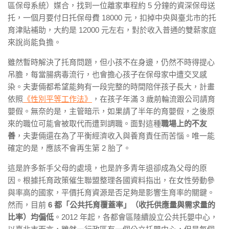
區保母系統）媒合，找到一位離家車程約 5 分鐘的資深保母送
托，一個月要付日托保母費 18000 元，扣掉中央與臺北市的托
育津貼補助，大約是 12000 元左右，對於收入普通的雙薪家庭
來說尚能負擔。
雖然暫時解決了托育問題，但小孩不在身邊，仍然不時得提心
吊膽，每當腸病毒流行，也會擔心孩子在保母家中遭交叉感
染。夫妻倆都希望能夠有一段完整的時間陪伴孩子長大，計畫
依照
《性別平等工作法》
，在孩子年滿 3 歲前輪流跟公司請育
嬰假。無奈的是，主管暗示，如果請了半年的育嬰假，之後原
來的職位可能會被取代而遭到調職。面對這種
職場上的不友
善
，夫妻倆還在為了平衡經濟收入與養育責任而苦惱。唯一能
確定的是，應該不會再生第 2 胎了。
這是許多新手父母的處境，也是許多青年退卻成為父母的原
因。根據托育政策催生聯盟整理各國資料指出，在女性勞動參
與率高的國家，平價托育資源是否足夠是影響生育率的關鍵。
然而，目前
6 都「公共托育覆蓋率」（收托供應量與需求量的
比率）均偏低
。2012 年起，各都會區陸續設立公共托嬰中心，