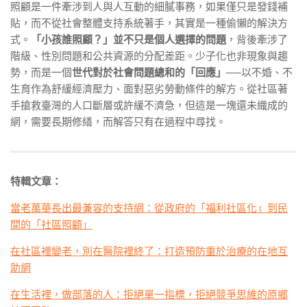
照顧是一件牽涉到人與人互動的細膩事務，如果僅只是發錢補
貼，而不從社會整體支持系統著手，其實是一種偷懶的解決方
式。
「小孩誰照顧？」並不只是個人選擇的問題
，背後牽涉了
階級、性別問題和公共資源的分配差距。少子化也非現象與趨
勢，而是一個
世代對於社會問題總和的「回應」
──
以不婚、不
生育作為舒緩經濟壓力、面對惡劣勞動條件的解方。從社區著
手搶救臺灣的人口斷層或許緩不濟急，但這是一塊還未織成的
網，需要長期修繕，而解答只有在過程中尋找。
特輯文章：
當老萬華長出最兼容的支持網：從政府的「福利社區化」到民
間的「社區照顧」
在社區裡變老，別在醫院裡終了：打造預防重於治療的在地互
助網
在生活裡，做部落的人：拒絕單一指標，拒絕競爭思維的原鄉