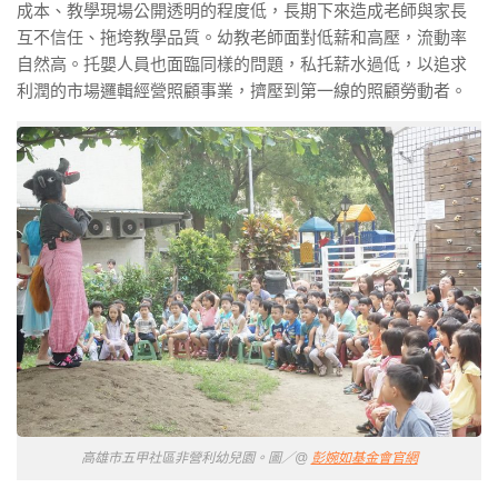
成本、教學現場公開透明的程度低，長期下來造成老師與家長
互不信任、拖垮教學品質。幼教老師面對低薪和高壓，流動率
自然高。托嬰人員也面臨同樣的問題，私托薪水過低，以追求
利潤的市場邏輯經營照顧事業，擠壓到第一線的照顧勞動者。
高雄市五甲社區非營利幼兒園。圖／@
彭婉如基金會官網