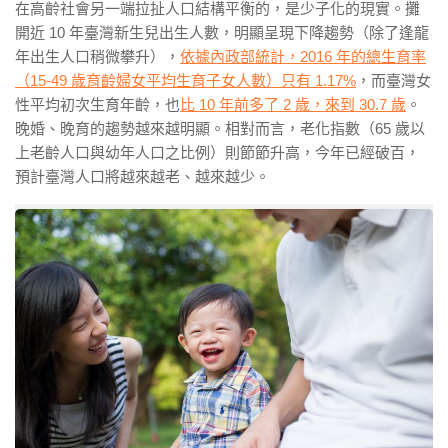
在高齡社會另一端拉扯人口結構平衡的，是少子化的現實。攤
開近 10 年臺灣新生兒出生人數，明顯呈現下降趨勢（除了逢龍
年出生人口稍微攀升），
依據內政部統計，2016 年的總生育率
（15-49 歲育齡婦女平均生育子女人數）只有 1.17%
，而臺灣女
性平均初次生育年齡，也
比 10 年前多了 2 歲，來到 30.7 歲
。
晚婚、晚育的趨勢越來越明顯。相對而言，老化指數（65 歲以
上老齡人口與幼年人口之比例）則節節升高，今年已經破百，
預計臺灣人口將越來越老、越來越少。