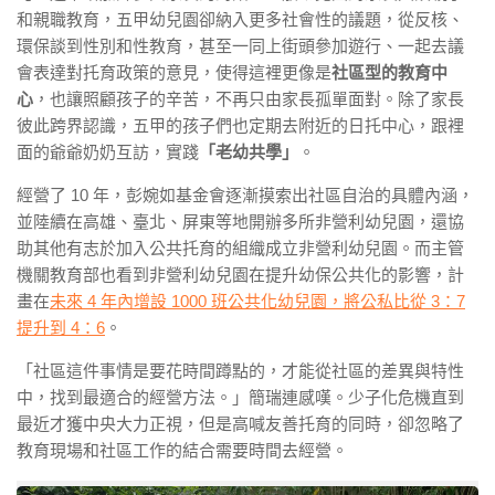
和親職教育，五甲幼兒園卻納入更多社會性的議題，從反核、
環保談到性別和性教育，甚至一同上街頭參加遊行、一起去議
會表達對托育政策的意見，使得這裡更像是
社區型的教育中
心
，也讓照顧孩子的辛苦，不再只由家長孤單面對。除了家長
彼此跨界認識，五甲的孩子們也定期去附近的日托中心，跟裡
面的爺爺奶奶互訪，實踐
「老幼共學」
。
經營了 10 年，彭婉如基金會逐漸摸索出社區自治的具體內涵，
並陸續在高雄、臺北、屏東等地開辦多所非營利幼兒園，還協
助其他有志於加入公共托育的組織成立非營利幼兒園。而
主管
機關教育部也看到非營利幼兒園在提升幼保公共化的影響，計
畫在
未來 4 年內增設 1000 班公共化幼兒園，將公私比從 3：7
提升到 4：6
。
「社區這件事情是要花時間蹲點的，才能從社區的差異與特性
中，找到最適合的經營方法
。
」簡瑞連感嘆。少子化危機直到
最近才獲中央大力正視，但是高喊友善托育的同時，卻忽略了
教育現場和社區工作的結合需要時間去經營。