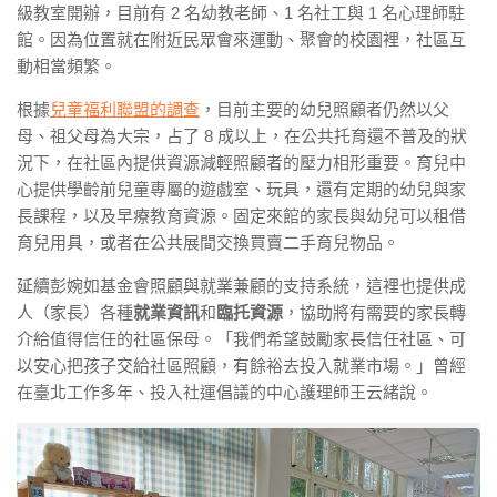
級教室開辦，目前有 2 名幼教老師、1 名社工與 1 名心理師駐
館。因為位置就在附近民眾會來運動、聚會的校園裡，社區互
動相當頻繁。
根據
兒童福利聯盟的調查
，目前主要的幼兒照顧者仍然以父
母、祖父母為大宗，占了 8 成以上，在公共托育還不普及的狀
況下，在社區內提供資源減輕照顧者的壓力相形重要。育兒中
心提供學齡前兒童專屬的遊戲室、玩具，還有定期的幼兒與家
長課程，以及早療教育資源。固定來館的家長與幼兒可以租借
育兒用具，或者在公共展間交換買賣二手育兒物品。
延續彭婉如基金會照顧與就業兼顧的支持系統，這裡也提供成
人（家長）各種
就業資訊
和
臨托資源
，協助將有需要的家長轉
介給值得信任的社區保母。「我們希望鼓勵家長信任社區、可
以安心把孩子交給社區照顧，有餘裕去投入就業市場。」曾經
在臺北工作多年、投入社運倡議的中心護理師王云緒說。