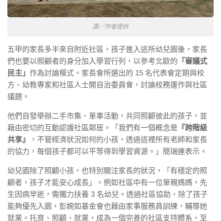
圖／作者提供
五甲的家長多半來自附近社區，孩子進入這所幼兒園後，家長
們也要以照顧者的身分加入學習行列，以參考北歐的
「審議式
民主」
作為討論模式。家長會所選出的 15 名代表會定期與校
方、幼教專家和社區人士開自治委員會，討論校務運作與社區
議題。
他們自發舉辦二手市集、單車活動，共同照顧彼此的孩子，並
藉由密切的互動認識社區鄰居。「我們有一個概念是
『跨階級
共享』
，不管經濟狀況如何的小孩，透過這裡所有老師和家長
的協力，每個孩子都可以平等得到學習資源。」簡瑞連表示。
幼兒園除了照顧小孩，也特別關注家長的狀況，「有穩定的照
顧者，孩子才能安心成長」。例如社區中有一位單親媽媽，先
生因病早逝，需獨力扶養 3 名幼兒。透過社區協助，除了孩子
能夠優先入園，彭婉如基金會也藉由家事服務員訓練，輔導她
就業。托育、照顧、就業，成為一個完善的社區支持體系，至