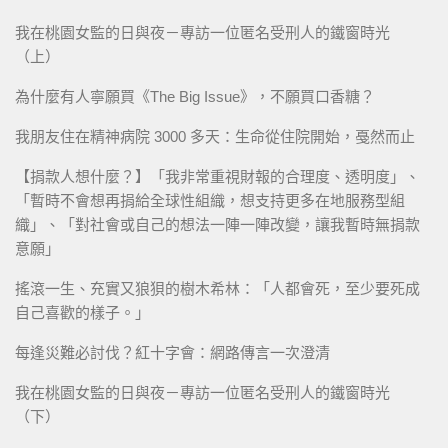
我在桃園女監的日與夜－專訪一位匿名受刑人的鐵窗時光
（上）
為什麼有人寧願買《The Big Issue》，不願買口香糖？
我朋友住在精神病院 3000 多天：生命從住院開始，戞然而止
【捐款人想什麼？】「我非常重視財報的合理度、透明度」、
「暫時不會想再捐給全球性組織，想支持更多在地服務型組
織」、「對社會或自己的想法一陣一陣改變，讓我暫時無捐款
意願」
搖滾一生、充實又狼狽的樹木希林：「人都會死，至少要死成
自己喜歡的樣子。」
每逢災難必討伐？紅十字會：網路傳言一次澄清
我在桃園女監的日與夜－專訪一位匿名受刑人的鐵窗時光
（下）