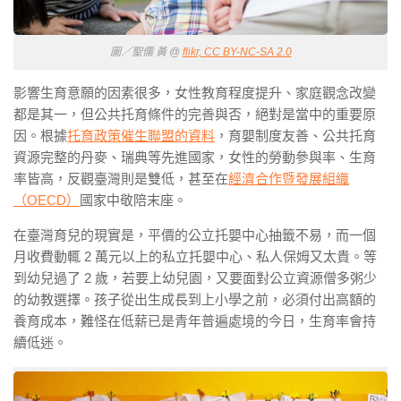
圖／聖儒 黃 @
flikr, CC BY-NC-SA 2.0
影響生育意願的因素很多，女性教育程度提升、家庭觀念改變
都是其一，但公共托育條件的完善與否，絕對是當中的重要原
因。根據
托育政策催生聯盟的資料
，育嬰制度友善、公共托育
資源完整的丹麥、瑞典等先進國家，女性的勞動參與率、生育
率皆高，反觀臺灣則是雙低，甚至在
經濟合作暨發展組織
（OECD）
國家中敬陪末座。
在臺灣育兒的現實是，平價的公立托嬰中心抽籤不易，而一個
月收費動輒 2 萬元以上的私立托嬰中心、私人保姆又太貴。等
到幼兒過了 2 歲，若要上幼兒園，又要面對公立資源僧多粥少
的幼教選擇。孩子從出生成長到上小學之前，必須付出高額的
養育成本，難怪在低薪已是青年普遍處境的今日，生育率會持
續低迷。