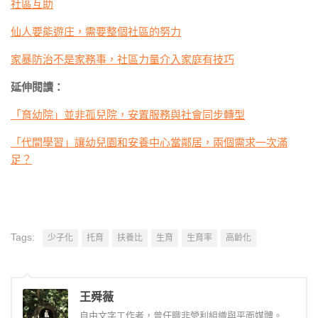
社區互助
仙人要能遊庄，需要整個社區的努力
家暴防治不是家務事，社區力量介入家庭有技巧
延伸閱讀：
「育幼院」並非孤兒院，安置服務與社會同步轉型
「代間學習」讓幼兒園和安養中心當鄰居，兩個需求一次滿
足？
Tags:
少子化
托育
扶養比
生育
生育率
高齡化
王舜薇
自由文字工作者，曾任職非營利組織與平面媒體。