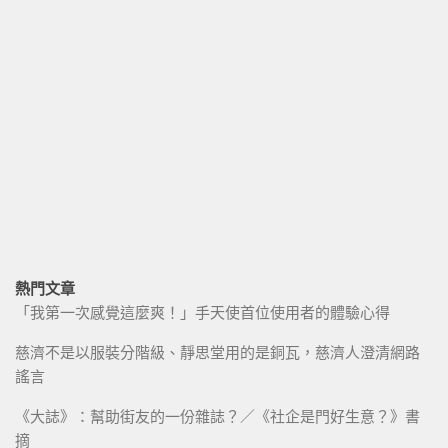
熱門文章
「我第一次感覺這麼爽！」手天使首位使用者的體驗心得
慈濟不是以服裝分階級、靜思堂用的是銅瓦，慈濟人澄清網路
謠言
《大誌》：幫助街友的一份雜誌？／《社企是門好生意？》書
摘