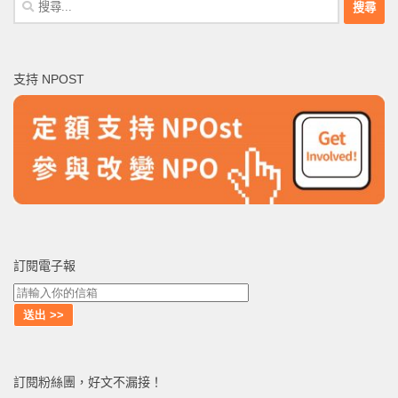
尋
關
鍵
支持 NPOST
字:
訂閱電子報
訂閱粉絲團，好文不漏接！