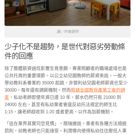
圖／作者提供
少子化不是趨勢，是世代對惡劣勞動條
件的回應
除了整體薪資過低影響生育意願，專業照顧者的職場處境也是
公共托育的重要環節。以公立幼兒園教師的薪資來說，一般大
學幼教科系畢業約 35000 起跳，非營利幼兒園老師薪資也至少
30000，每年還有調薪機制。然而
根據全國教保產業工會的調
查
，私幼老師即便年資已達 10 年，薪水仍然只有 21000 到
24000 左右，甚至有私幼業者會違反幼托法規定的師生比
1:15，讓老師超收到 1:20 或者更高，以作為加薪機制。
「這在業界其實司空見慣」，簡瑞連說。業者有各種方法規避
罰則，幼教老師也只能接受。利潤導向使得私幼往往壓低人事