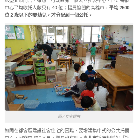
以臺北市而言，雖然一行政區有一個公立托嬰中心，但是每個
中心平均收托人數只有 40 位；幅員遼闊的高雄市，
平均 2500
位 2 歲以下的嬰幼兒，才分配到一個公托。
圖／作者提供
如同在都會區建設社會住宅的困難，要增建集中式的公共托嬰
中心，因空間取得不易，增長也有限。臺北市近年朝增設「社