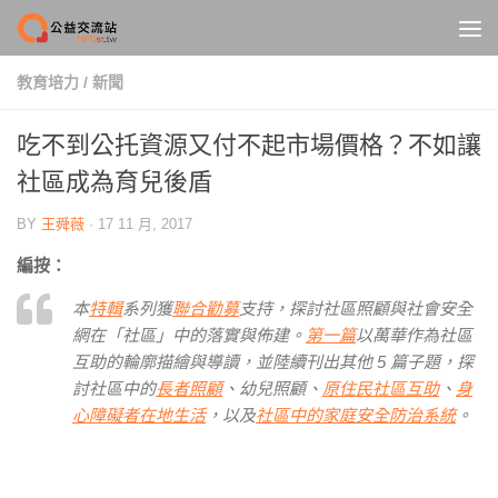
Skip to content
教育培力
/
新聞
吃不到公托資源又付不起市場價格？不如讓
社區成為育兒後盾
BY
王舜薇
·
17 11 月, 2017
編按：
本
特輯
系列獲
聯合勸募
支持，探討社區照顧與社會安全
網在「社區」中的落實與佈建。
第一篇
以萬華作為社區
互助的輪廓描繪與導讀，並陸續刊出其他 5 篇子題，探
討社區中的
長者照顧
、幼兒照顧、
原住民社區互助
、
身
心障礙者在地生活
，以及
社區中的家庭安全防治系統
。