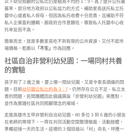
以下幼兒照顧的公私比仍是極為不均的 1：9。為了提升公托覆
蓋率，部分地方政府以公私協力的方式，補助家長送托私立托
嬰中心或者私人保母，但因為私托收費十分昂貴，且補助不符
私人企業盈利邏輯，跟政府合作意願低，導致私人托嬰中心收
托率反而不高。
簡單而言，就是多數家長吃不到有限的公共資源，又付不起市
場價格，乾脆以
「不生」
作為回應。
社區自治非營利幼兒園：一場同村共養
的實驗
孩子到了 2 歲之後，要上哪一間幼兒園，又是令家長頭痛的問
題。目前
幼兒園公私比約為 3：7
，仍然存在公立不足、私立太
貴的問題，民間團體因此倡議廣設「非營利幼兒園」來應對，
並作為實踐社區共同照顧理念的場域。
走進高雄市五甲非營利自治幼兒園，80 多位 3 到 6 歲的小朋友
在老師的帶領下，一齊在共同活動空間整理植栽、活動肢體，
準備迎接一天的生活。這裡的 3 個班級以「村」命名，呼應一