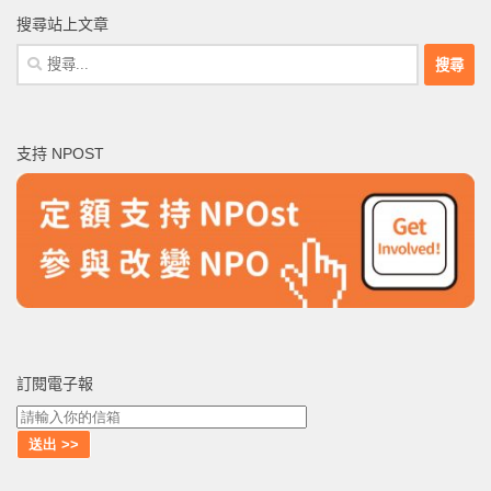
搜尋站上文章
搜
尋
關
鍵
支持 NPOST
字:
訂閱電子報