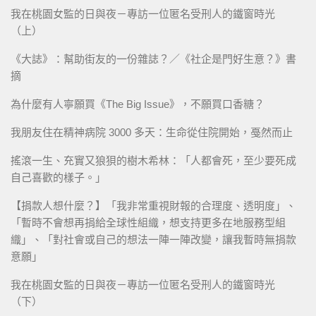
我在桃園女監的日與夜－專訪一位匿名受刑人的鐵窗時光
（上）
《大誌》：幫助街友的一份雜誌？／《社企是門好生意？》書
摘
為什麼有人寧願買《The Big Issue》，不願買口香糖？
我朋友住在精神病院 3000 多天：生命從住院開始，戞然而止
搖滾一生、充實又狼狽的樹木希林：「人都會死，至少要死成
自己喜歡的樣子。」
【捐款人想什麼？】「我非常重視財報的合理度、透明度」、
「暫時不會想再捐給全球性組織，想支持更多在地服務型組
織」、「對社會或自己的想法一陣一陣改變，讓我暫時無捐款
意願」
我在桃園女監的日與夜－專訪一位匿名受刑人的鐵窗時光
（下）