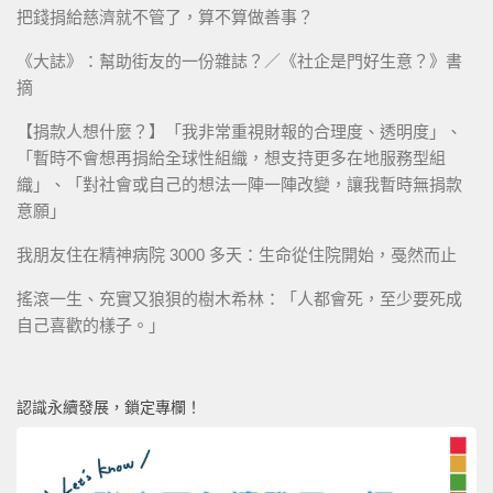
把錢捐給慈濟就不管了，算不算做善事？
《大誌》：幫助街友的一份雜誌？／《社企是門好生意？》書
摘
【捐款人想什麼？】「我非常重視財報的合理度、透明度」、
「暫時不會想再捐給全球性組織，想支持更多在地服務型組
織」、「對社會或自己的想法一陣一陣改變，讓我暫時無捐款
意願」
我朋友住在精神病院 3000 多天：生命從住院開始，戞然而止
搖滾一生、充實又狼狽的樹木希林：「人都會死，至少要死成
自己喜歡的樣子。」
認識永續發展，鎖定專欄！