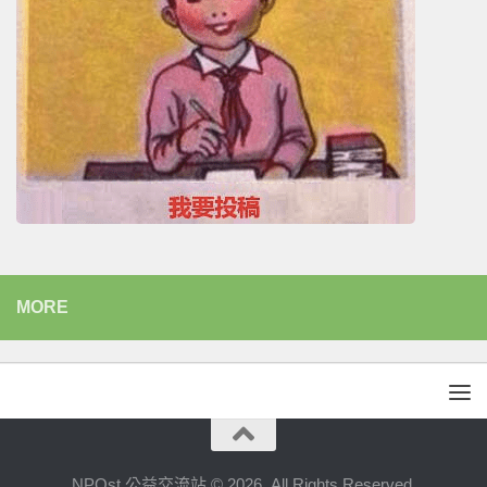
MORE
NPOst 公益交流站 © 2026. All Rights Reserved.