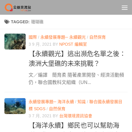
Skip to content
TAGGED:
珊瑚礁
國際
/
永續發展專題─ 永續觀光
/
自然保育
3 9 月, 2021
BY
NPOST 編輯室
【永續觀光】逃出瀕危名單之後：
澳洲大堡礁的未來挑戰？
文／編譯 簡育柔 隨著產業開發、經濟活動頻
仍，聯合國教科文組織（UN...
永續發展專題─ 海洋永續
/
知識
/
聯合國永續發展目
標 SDGS
/
自然保育
3 7 月, 2021
BY
台灣環境資訊協會
【海洋永續】鄉民也可以幫助海