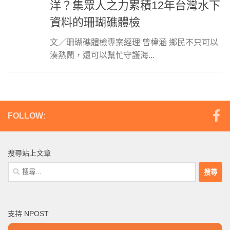
洋？集眾人之力累積12年台灣水下
資料的珊瑚礁體檢
文／珊瑚礁體檢專案經理 曾椲涵 鄉民不只可以
湊熱鬧，還可以幫忙守護海...
FOLLOW:
搜尋站上文章
搜
尋
關
鍵
支持 NPOST
字: