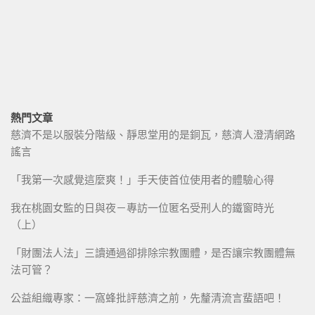
熱門文章
慈濟不是以服裝分階級、靜思堂用的是銅瓦，慈濟人澄清網路
謠言
「我第一次感覺這麼爽！」手天使首位使用者的體驗心得
我在桃園女監的日與夜－專訪一位匿名受刑人的鐵窗時光
（上）
「財團法人法」三讀通過卻排除宗教團體，是否讓宗教團體無
法可管？
公益組織專家：一窩蜂批評慈濟之前，先釐清流言蜚語吧！