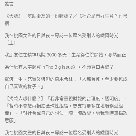
謠言
《大誌》：幫助街友的一份雜誌？／《社企是門好生意？》書
摘
我在桃園女監的日與夜－專訪一位匿名受刑人的鐵窗時光
（上）
我朋友住在精神病院 3000 多天：生命從住院開始，戞然而止
為什麼有人寧願買《The Big Issue》，不願買口香糖？
搖滾一生、充實又狼狽的樹木希林：「人都會死，至少要死成
自己喜歡的樣子。」
【捐款人想什麼？】「我非常重視財報的合理度、透明度」、
「暫時不會想再捐給全球性組織，想支持更多在地服務型組
織」、「對社會或自己的想法一陣一陣改變，讓我暫時無捐款
意願」
我在桃園女監的日與夜－專訪一位匿名受刑人的鐵窗時光