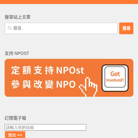
搜尋站上文章
搜
尋
關
鍵
支持 NPOST
字:
訂閱電子報