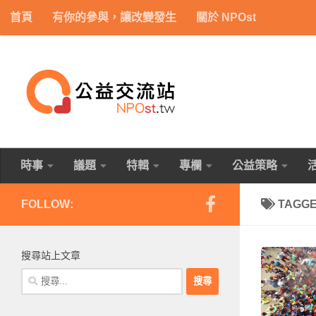
首頁
有你的參與，讓改變發生
關於 NPOst
Skip to content
時事
議題
特輯
專欄
公益策略
FOLLOW:
TAGG
搜尋站上文章
搜
尋
關