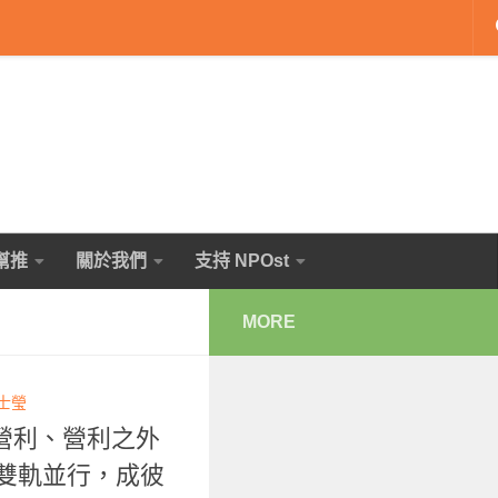
幫推
關於我們
支持 NPOst
MORE
士瑩
營利、營利之外
r 雙軌並行，成彼