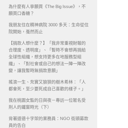
為什麼有人寧願買《The Big Issue》，不
願買口香糖？
我朋友住在精神病院 3000 多天：生命從住
院開始，戞然而止
【捐款人想什麼？】「我非常重視財報的
合理度、透明度」、「暫時不會想再捐給
全球性組織，想支持更多在地服務型組
織」、「對社會或自己的想法一陣一陣改
變，讓我暫時無捐款意願」
搖滾一生、充實又狼狽的樹木希林：「人
都會死，至少要死成自己喜歡的樣子。」
我在桃園女監的日與夜－專訪一位匿名受
刑人的鐵窗時光（下）
背著道德十字架的業務員：NGO 街頭募款
員的告白