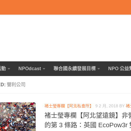
活動
NPOdcast
聯合國永續發展目標
NPO 公益
ED:
營利公司
褚士瑩專欄【阿北私會所】
9 2 月, 2018
BY
褚
褚士瑩專欄【阿北望遠鏡】非
的第 3 條路：英國 EcoPow3