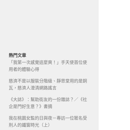
熱門文章
「我第一次感覺這麼爽！」手天使首位使
用者的體驗心得
慈濟不是以服裝分階級、靜思堂用的是銅
瓦，慈濟人澄清網路謠言
《大誌》：幫助街友的一份雜誌？／《社
企是門好生意？》書摘
我在桃園女監的日與夜－專訪一位匿名受
刑人的鐵窗時光（上）