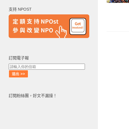
鍵
支持 NPOST
字:
訂閱電子報
訂閱粉絲團，好文不漏接！