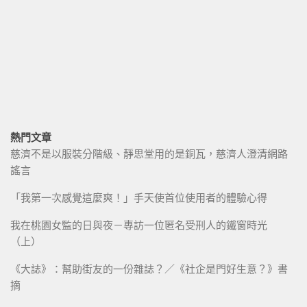
熱門文章
慈濟不是以服裝分階級、靜思堂用的是銅瓦，慈濟人澄清網路
謠言
「我第一次感覺這麼爽！」手天使首位使用者的體驗心得
我在桃園女監的日與夜－專訪一位匿名受刑人的鐵窗時光
（上）
《大誌》：幫助街友的一份雜誌？／《社企是門好生意？》書
摘