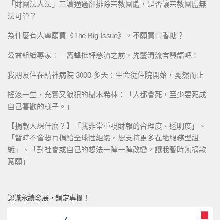
「財團法人法」三讀通過卻排除宗教團體，是否讓宗教團體無
法可管？
為什麼有人寧願買《The Big Issue》，不願買口香糖？
公益組織專家：一窩蜂批評慈濟之前，先釐清流言蜚語吧！
我朋友住在精神病院 3000 多天：生命從住院開始，戞然而止
搖滾一生、充實又狼狽的樹木希林：「人都會死，至少要死成
自己喜歡的樣子。」
【捐款人想什麼？】「我非常重視財報的合理度、透明度」、
「暫時不會想再捐給全球性組織，想支持更多在地服務型組
織」、「對社會或自己的想法一陣一陣改變，讓我暫時無捐款
意願」
認識永續發展，鎖定專欄！