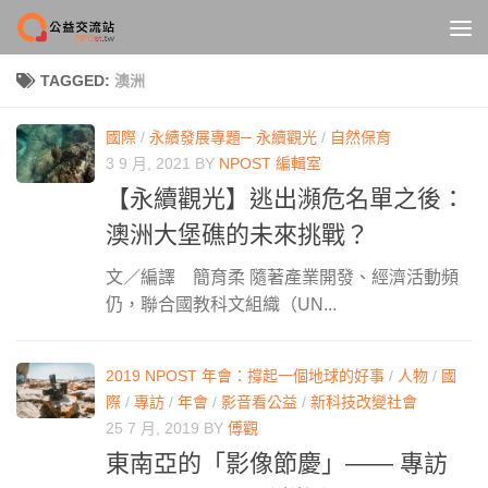
Skip to content
TAGGED:
澳洲
國際
/
永續發展專題─ 永續觀光
/
自然保育
3 9 月, 2021
BY
NPOST 編輯室
【永續觀光】逃出瀕危名單之後：
澳洲大堡礁的未來挑戰？
文／編譯 簡育柔 隨著產業開發、經濟活動頻
仍，聯合國教科文組織（UN...
2019 NPOST 年會：撐起一個地球的好事
/
人物
/
國
際
/
專訪
/
年會
/
影音看公益
/
新科技改變社會
25 7 月, 2019
BY
傅觀
東南亞的「影像節慶」—— 專訪