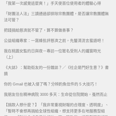
「我第一次感覺這麼爽！」手天使首位使用者的體驗心得
「財團法人法」三讀通過卻排除宗教團體，是否讓宗教團體無
法可管？
把錢捐給慈濟就不管了，算不算做善事？
公益組織專家：一窩蜂批評慈濟之前，先釐清流言蜚語吧！
我在桃園女監的日與夜－專訪一位匿名受刑人的鐵窗時光
（上）
《大誌》：幫助街友的一份雜誌？／《社企是門好生意？》書
摘
你的 Gmail 也被入侵了嗎？分辨釣魚信件的 5 大技巧！
我朋友住在精神病院 3000 多天：生命從住院開始，戞然而止
【捐款人想什麼？】「我非常重視財報的合理度、透明度」、
「暫時不會想再捐給全球性組織，想支持更多在地服務型組