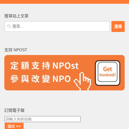
搜尋站上文章
搜
尋
關
鍵
支持 NPOST
字:
訂閱電子報