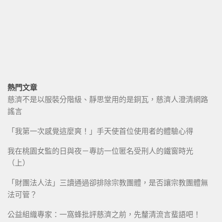
熱門文章
慈濟不是以服裝分階級、靜思堂用的是銅瓦，慈濟人澄清網路
謠言
「我第一次感覺這麼爽！」手天使首位使用者的體驗心得
我在桃園女監的日與夜－專訪一位匿名受刑人的鐵窗時光
（上）
「財團法人法」三讀通過卻排除宗教團體，是否讓宗教團體無
法可管？
公益組織專家：一窩蜂批評慈濟之前，先釐清流言蜚語吧！