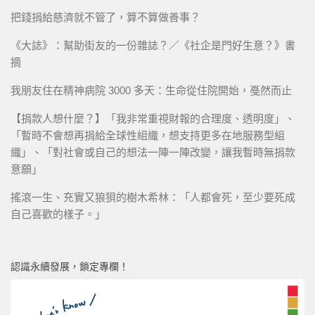
把錢捐給慈濟就不管了，算不算做善事？
《大誌》：幫助街友的一份雜誌？／《社企是門好生意？》書
摘
我朋友住在精神病院 3000 多天：生命從住院開始，戞然而止
【捐款人想什麼？】「我非常重視財報的合理度、透明度」、
「暫時不會想再捐給全球性組織，想支持更多在地服務型組
織」、「對社會或自己的想法一陣一陣改變，讓我暫時無捐款
意願」
搖滾一生、充實又狼狽的樹木希林：「人都會死，至少要死成
自己喜歡的樣子。」
認識永續發展，鎖定專欄！