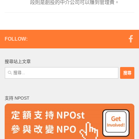
段則是創投的中介公司可以賺到管理費。
FOLLOW:
搜尋站上文章
搜
尋
關
鍵
支持 NPOST
字: