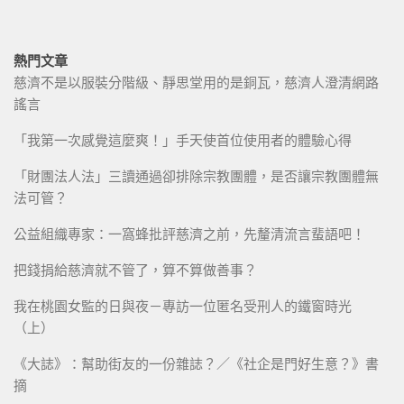
熱門文章
慈濟不是以服裝分階級、靜思堂用的是銅瓦，慈濟人澄清網路
謠言
「我第一次感覺這麼爽！」手天使首位使用者的體驗心得
「財團法人法」三讀通過卻排除宗教團體，是否讓宗教團體無
法可管？
公益組織專家：一窩蜂批評慈濟之前，先釐清流言蜚語吧！
把錢捐給慈濟就不管了，算不算做善事？
我在桃園女監的日與夜－專訪一位匿名受刑人的鐵窗時光
（上）
《大誌》：幫助街友的一份雜誌？／《社企是門好生意？》書
摘