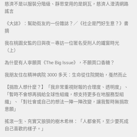
慈濟不是以服裝分階級、靜思堂用的是銅瓦，慈濟人澄清網路
謠言
《大誌》：幫助街友的一份雜誌？／《社企是門好生意？》書
摘
我在桃園女監的日與夜－專訪一位匿名受刑人的鐵窗時光
（上）
為什麼有人寧願買《The Big Issue》，不願買口香糖？
我朋友住在精神病院 3000 多天：生命從住院開始，戞然而止
【捐款人想什麼？】「我非常重視財報的合理度、透明度」、
「暫時不會想再捐給全球性組織，想支持更多在地服務型組
織」、「對社會或自己的想法一陣一陣改變，讓我暫時無捐款
意願」
搖滾一生、充實又狼狽的樹木希林：「人都會死，至少要死成
自己喜歡的樣子。」