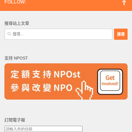
FOLLOW:
搜尋站上文章
搜
尋
關
鍵
支持 NPOST
字:
訂閱電子報