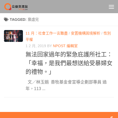
Skip to content
TAGGED:
棄虐兒
11 月：社會工作一言難盡
/
安置機構困境解析
/
性別
平權
1 2 月, 2019
BY
NPOST 編輯室
無法回家過年的緊急庇護所社工：
「幸福，是我們最想送給受暴婦女
的禮物。」
文／林玉娟 善牧基金會宣導企劃部專員 過
年，113 ...