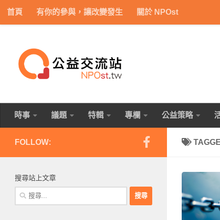
首頁
有你的參與，讓改變發生
關於 NPOst
Skip to content
時事
議題
特輯
專欄
公益策略
FOLLOW:
TAGG
搜尋站上文章
搜
尋
關