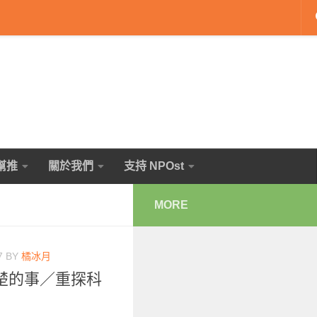
幫推
關於我們
支持 NPOst
MORE
7
BY
橘冰月
楚的事／重探科