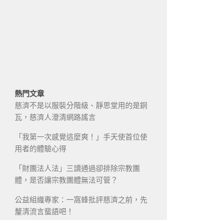
熱門文章
慈濟不是以服裝分階級、靜思堂用的是銅
瓦，慈濟人澄清網路謠言
「我第一次感覺這麼爽！」手天使首位使
用者的體驗心得
「財團法人法」三讀通過卻排除宗教團
體，是否讓宗教團體無法可管？
公益組織專家：一窩蜂批評慈濟之前，先
釐清流言蜚語吧！