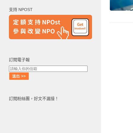
鍵
支持 NPOST
字:
訂閱電子報
訂閱粉絲團，好文不漏接！