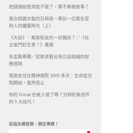
把錢捐給慈濟就不管了，算不算做善事？
我在桃園女監的日與夜－專訪一位匿名受
刑人的鐵窗時光（上）
《大誌》：幫助街友的一份雜誌？／《社
企是門好生意？》書摘
余孟勳專欄／從慈濟看台灣公益組織的財
務透明
我朋友住在精神病院 3000 多天：生命從住
院開始，戞然而止
你的 Gmail 也被入侵了嗎？分辨釣魚信件
的 5 大技巧！
認識永續發展，鎖定專欄！