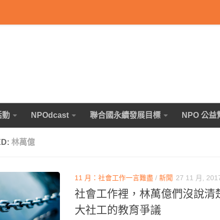
活動
NPOdcast
聯合國永續發展目標
NPO 公益
ED:
林萬億
11 月：社會工作一言難盡
/
新聞
27 11 月, 201
社會工作裡，林萬億們沒說清
大社工的教育爭議