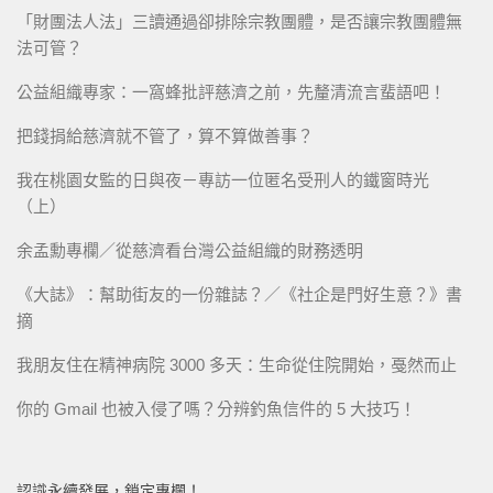
「財團法人法」三讀通過卻排除宗教團體，是否讓宗教團體無
法可管？
公益組織專家：一窩蜂批評慈濟之前，先釐清流言蜚語吧！
把錢捐給慈濟就不管了，算不算做善事？
我在桃園女監的日與夜－專訪一位匿名受刑人的鐵窗時光
（上）
余孟勳專欄／從慈濟看台灣公益組織的財務透明
《大誌》：幫助街友的一份雜誌？／《社企是門好生意？》書
摘
我朋友住在精神病院 3000 多天：生命從住院開始，戞然而止
你的 Gmail 也被入侵了嗎？分辨釣魚信件的 5 大技巧！
認識永續發展，鎖定專欄！