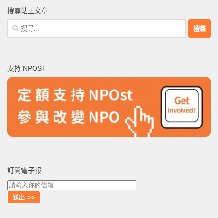
搜尋站上文章
搜
尋
關
鍵
支持 NPOST
字:
訂閱電子報