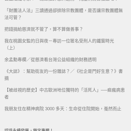
「財團法人法」三讀通過卻排除宗教團體，是否讓宗教團體無
法可管？
把錢捐給慈濟就不管了，算不算做善事？
我在桃園女監的日與夜－專訪一位匿名受刑人的鐵窗時光
（上）
余孟勳專欄／從慈濟看台灣公益組織的財務透明
《大誌》：幫助街友的一份雜誌？／《社企是門好生意？》書
摘
【被歧視的歷史】中古歐洲地位獨特的「活死人」──痲瘋病患
者
我朋友住在精神病院 3000 多天：生命從住院開始，戞然而止
認識永續發展，鎖定專欄！