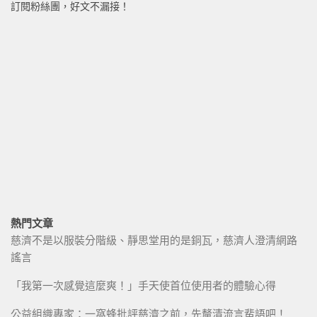
訂閱粉絲團，好文不漏接！
熱門文章
慈濟不是以服裝分階級、靜思堂用的是銅瓦，慈濟人澄清網路
謠言
「我第一次感覺這麼爽！」手天使首位使用者的體驗心得
公益組織專家：一窩蜂批評慈濟之前，先釐清流言蜚語吧！