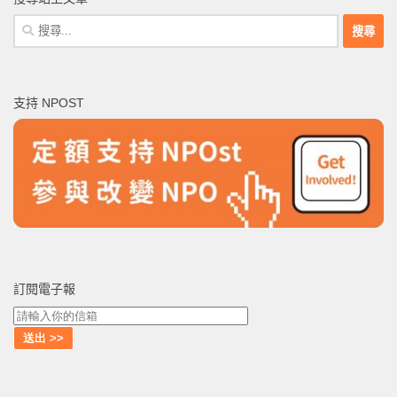
搜
尋
關
鍵
支持 NPOST
字:
訂閱電子報