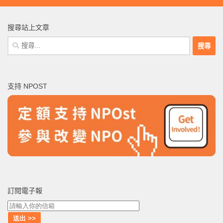
搜尋站上文章
搜
尋
關
鍵
支持 NPOST
字:
訂閱電子報