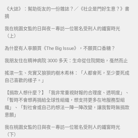
《大誌》：幫助街友的一份雜誌？／《社企是門好生意？》書
摘
我在桃園女監的日與夜－專訪一位匿名受刑人的鐵窗時光
（上）
為什麼有人寧願買《The Big Issue》，不願買口香糖？
我朋友住在精神病院 3000 多天：生命從住院開始，戞然而止
搖滾一生、充實又狼狽的樹木希林：「人都會死，至少要死成
自己喜歡的樣子。」
【捐款人想什麼？】「我非常重視財報的合理度、透明度」、
「暫時不會想再捐給全球性組織，想支持更多在地服務型組
織」、「對社會或自己的想法一陣一陣改變，讓我暫時無捐款
意願」
我在桃園女監的日與夜－專訪一位匿名受刑人的鐵窗時光
（下）