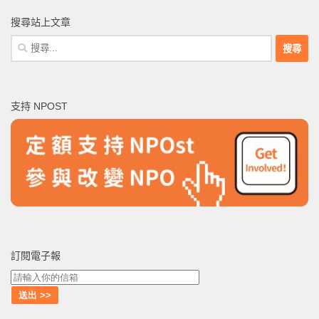
搜尋站上文章
搜
尋
關
鍵
支持 NPOST
字:
訂閱電子報