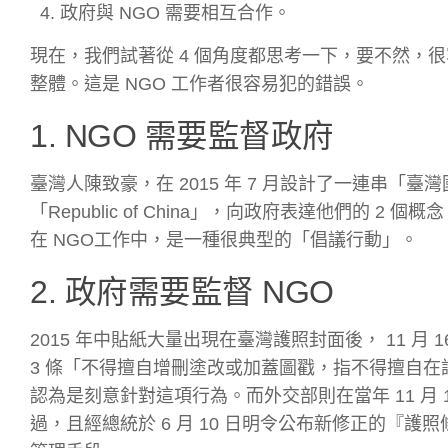
政府與 NGO 需要相互合作。
現在，我們試著從 4 個角度都思考一下，要不然，
整體。這是 NGO 工作者很容易犯的錯誤。
1. NGO 需要監督政府
臺
灣人陳致豪，在 2015 年 7 月設計了一連串
「Republic of China」，向政府表達他們的
在 NGO工作中，是一種很典型的「倡議行動」。
2. 政府需要監督 NGO
2015 年中貼紙大量出現在臺灣護照封面後， 11 月
3 條「不得擅自增刪塗改或加蓋圖戳，指不得擅自
認為是刻意針對這項行為。而外交部則在當年 11 月 18
過，且經總統於 6 月 10 日明令公布新修正的『