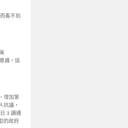
，而看不到
稱
的意識。這
，增加第
人抗議，
 3 讀通
型的政府