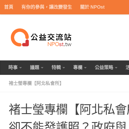
首頁
有你的參與，讓改變發生
關於 NPOst
Skip to content
時事
議題
特輯
專欄
公益策略
褚士瑩專欄【阿北私會所】
褚士瑩專欄【阿北私會
卻不能發護照？政府與 