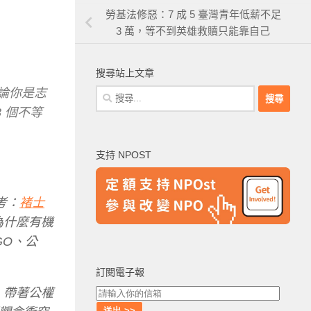
勞基法修惡：7 成 5 臺灣青年低薪不足
3 萬，等不到英雄救贖只能靠自己
搜尋站上文章
無論你是志
搜
尋
3 個不等
關
鍵
支持 NPOST
字:
考：
褚士
為什麼有機
GO、公
訂閱電子報
，帶著公權