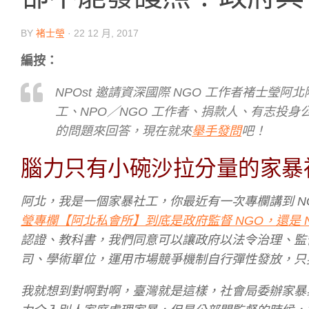
BY
褚士瑩
·
22 12 月, 2017
編按：
NPOst 邀請資深國際 NGO 工作者褚士
工、NPO／NGO 工作者、捐款人、有志投身
的問題來回答，現在就來
舉手發問
吧！
腦力只有小碗沙拉分量的家暴
阿北，我是一個家暴社工，你最近有一次專欄講到 NG
瑩專欄【阿北私會所】到底是政府監督 NGO，還是 
認證、教科書，我們同意可以讓政府以法令治理、監督
司、學術單位，運用市場競爭機制自行彈性發放，只
我就想到對啊對啊，臺灣就是這樣，社會局委辦家暴業