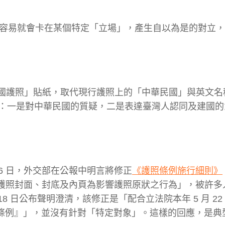
很容易就會卡在某個特定「立場」，產生自以為是的對立
「臺灣國護照」貼紙，取代現行護照上的「中華民國」與英文名
 2 個概念：一是對中華民國的質疑，二是表達臺灣人認同及建國
 16 日，外交部在公報中明言將修正
《護照條例施行細則》
在護照封面、封底及內頁為影響護照原狀之行為」，被許多
 日公布聲明澄清，該修正是「配合立法院本年 5 月 22 日
護照條例』」，並沒有針對「特定對象」。這樣的回應，是典