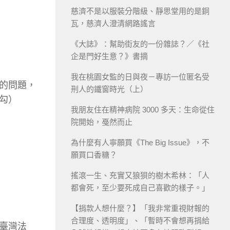
慈濟不是以服裝分階級、靜思堂用的是銅
瓦，慈濟人澄清網路謠言
《大誌》：幫助街友的一份雜誌？／《社
企是門好生意？》書摘
我在桃園女監的日與夜－專訪一位匿名受
的問題，
刑人的鐵窗時光（上）
勾）
我朋友住在精神病院 3000 多天：生命從住
院開始，戞然而止
為什麼有人寧願買《The Big Issue》，不
願買口香糖？
搖滾一生、充實又狼狽的樹木希林：「人
都會死，至少要死成自己喜歡的樣子。」
【捐款人想什麼？】「我非常重視財報的
合理度、透明度」、「暫時不會想再捐給
臺灣法