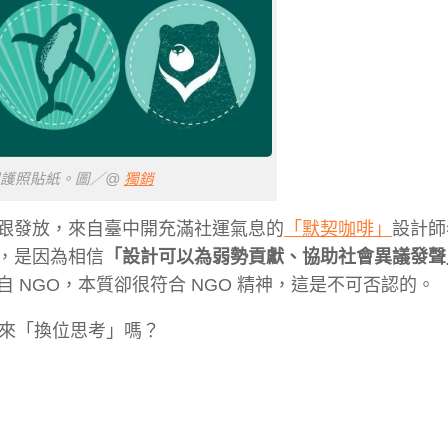
國護照貼紙。圖／@
獨銷
跟發放，來自臺中開充滿社運氣息的
「默契咖啡」
設計師
，是因為相信
「設計可以為弱勢貢獻、協助社會異議發聲
 NGO，本質卻很符合 NGO 精神，這是不可否認的。
度來「換位思考」嗎？