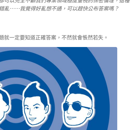
卻可以完全不顧我們專業領域極度重視的保密倫理，這種
錯亂⋯⋯我覺得好亂想不通，可以趕快公布答案嗎？
題就一定要知道正確答案，不然就會悵然若失。