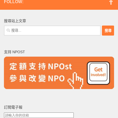
FOLLOW:
搜尋站上文章
搜
尋
關
鍵
支持 NPOST
字:
訂閱電子報