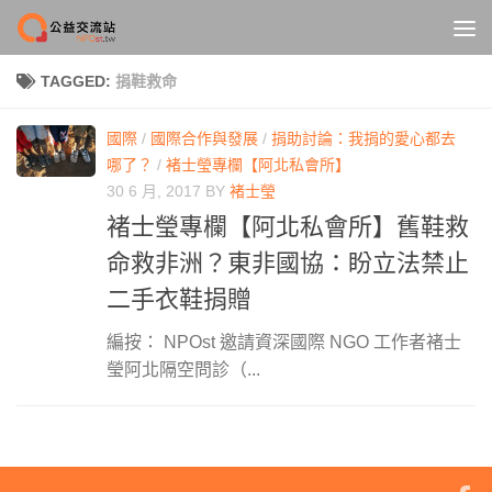
Skip to content
TAGGED:
捐鞋救命
國際
/
國際合作與發展
/
捐助討論：我捐的愛心都去
哪了？
/
褚士瑩專欄【阿北私會所】
30 6 月, 2017
BY
褚士瑩
褚士瑩專欄【阿北私會所】舊鞋救
命救非洲？東非國協：盼立法禁止
二手衣鞋捐贈
編按： NPOst 邀請資深國際 NGO 工作者褚士
瑩阿北隔空問診（...