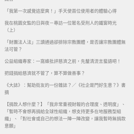
「我第一次感覺這麼爽！」手天使首位使用者的體驗心得
我在桃園女監的日與夜－專訪一位匿名受刑人的鐵窗時光
（上）
「財團法人法」三讀通過卻排除宗教團體，是否讓宗教團體無
法可管？
公益組織專家：一窩蜂批評慈濟之前，先釐清流言蜚語吧！
把錢捐給慈濟就不管了，算不算做善事？
《大誌》：幫助街友的一份雜誌？／《社企是門好生意？》書
摘
【捐款人想什麼？】「我非常重視財報的合理度、透明度」、
「暫時不會想再捐給全球性組織，想支持更多在地服務型組
織」、「對社會或自己的想法一陣一陣改變，讓我暫時無捐款
意願」