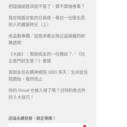
把錢捐給慈濟就不管了，算不算做善事？
我在桃園女監的日與夜－專訪一位匿名受
刑人的鐵窗時光（上）
余孟勳專欄／從慈濟看台灣公益組織的財
務透明
《大誌》：幫助街友的一份雜誌？／《社
企是門好生意？》書摘
我朋友住在精神病院 3000 多天：生命從住
院開始，戞然而止
你的 Gmail 也被入侵了嗎？分辨釣魚信件
的 5 大技巧！
認識永續發展，鎖定專欄！