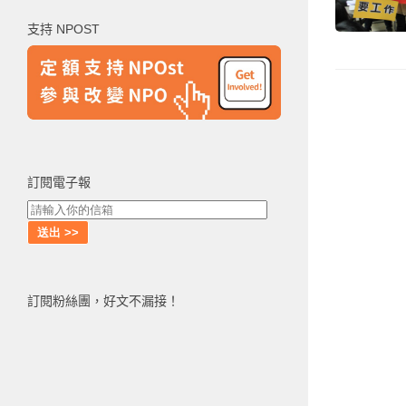
鍵
支持 NPOST
字:
訂閱電子報
訂閱粉絲團，好文不漏接！