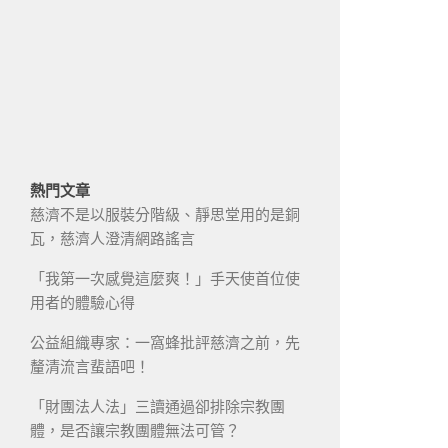
熱門文章
慈濟不是以服裝分階級、靜思堂用的是銅
瓦，慈濟人澄清網路謠言
「我第一次感覺這麼爽！」手天使首位使
用者的體驗心得
公益組織專家：一窩蜂批評慈濟之前，先
釐清流言蜚語吧！
「財團法人法」三讀通過卻排除宗教團
體，是否讓宗教團體無法可管？