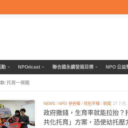
活動
NPOdcast
聯合國永續發展目標
NPO 公益
ED:
托育一條龍
NEWS
/
NPO 爭勞權
/
性別平權
/
新聞
27 7 月,
政府撒錢，生育率就能拉抬？
共化托育」方案，恐使幼托壓