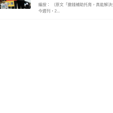
編按： （原文「撒錢補助托育，真能解
今週刊，2...