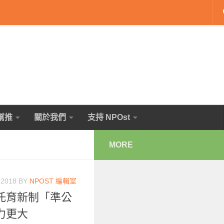
幫推
關於我們
支持 NPOst
MORE
 2018
BY
NPOST 編輯室
托育新制「準公
力更大