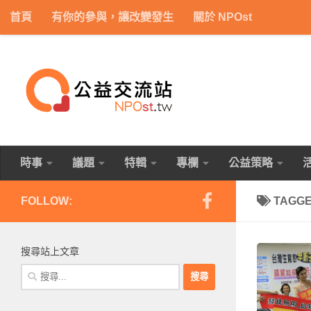
首頁
有你的參與，讓改變發生
關於 NPOst
Skip to content
時事
議題
特輯
專欄
公益策略
FOLLOW:
TAGG
搜尋站上文章
搜
尋
關