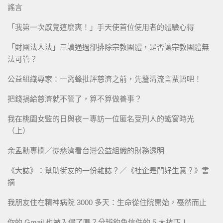
謠言
「我第一次感覺這麼爽！」手天使首位使用者的體驗心得
「財團法人法」三讀通過卻排除宗教團體，是否讓宗教團體無
法可管？
公益組織專家：一窩蜂批評慈濟之前，先釐清流言蜚語吧！
把錢捐給慈濟就不管了，算不算做善事？
我在桃園女監的日與夜－專訪一位匿名受刑人的鐵窗時光
（上）
余孟勳專欄／從慈濟看台灣公益組織的財務透明
《大誌》：幫助街友的一份雜誌？／《社企是門好生意？》書
摘
我朋友住在精神病院 3000 多天：生命從住院開始，戞然而止
你的 Gmail 也被入侵了嗎？分辨釣魚信件的 5 大技巧！