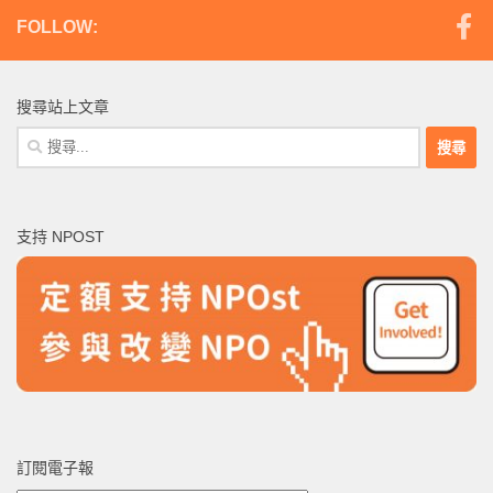
FOLLOW:
搜尋站上文章
搜
尋
關
鍵
支持 NPOST
字:
訂閱電子報