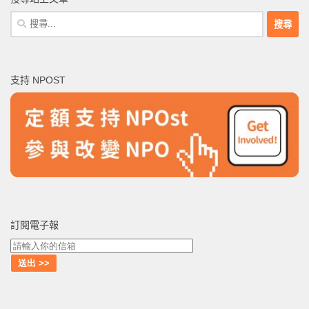
搜
尋
關
鍵
支持 NPOST
字:
訂閱電子報