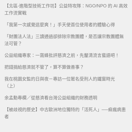
【北區-進階型技術工作坊】公益特攻隊：NGO/NPO 的 AI 高效
工作流實戰
「我第一次感覺這麼爽！」手天使首位使用者的體驗心得
「財團法人法」三讀通過卻排除宗教團體，是否讓宗教團體無
法可管？
公益組織專家：一窩蜂批評慈濟之前，先釐清流言蜚語吧！
把錢捐給慈濟就不管了，算不算做善事？
我在桃園女監的日與夜－專訪一位匿名受刑人的鐵窗時光
（上）
余孟勳專欄／從慈濟看台灣公益組織的財務透明
【被歧視的歷史】中古歐洲地位獨特的「活死人」──痲瘋病患
者