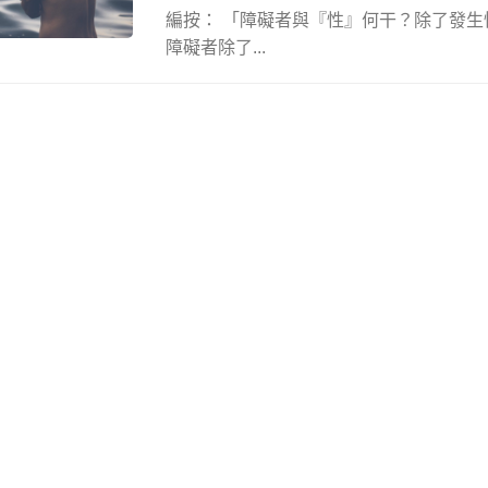
編按： 「障礙者與『性』何干？除了發
障礙者除了...