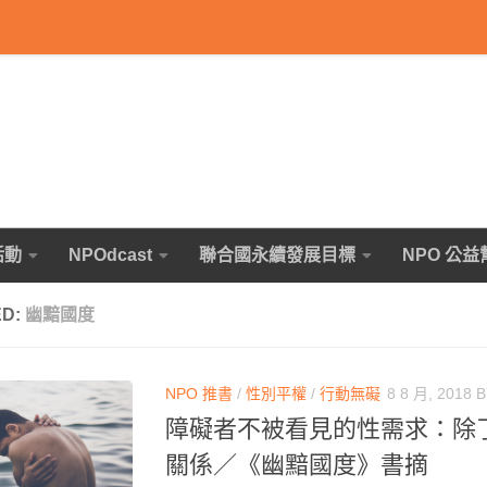
活動
NPOdcast
聯合國永續發展目標
NPO 公益
ED:
幽黯國度
NPO 推書
/
性別平權
/
行動無礙
8 8 月, 2018
B
障礙者不被看見的性需求：除
關係／《幽黯國度》書摘