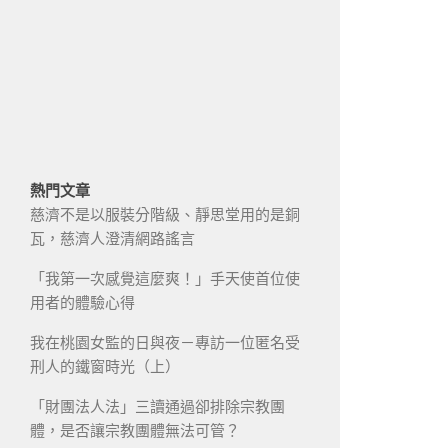
熱門文章
慈濟不是以服裝分階級、靜思堂用的是銅
瓦，慈濟人澄清網路謠言
「我第一次感覺這麼爽！」手天使首位使
用者的體驗心得
我在桃園女監的日與夜－專訪一位匿名受
刑人的鐵窗時光（上）
「財團法人法」三讀通過卻排除宗教團
體，是否讓宗教團體無法可管？