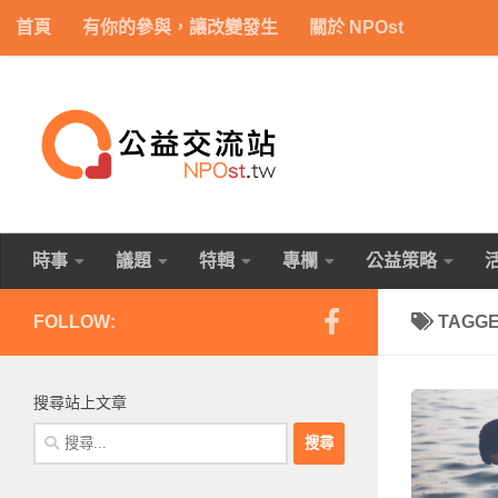
首頁
有你的參與，讓改變發生
關於 NPOst
Skip to content
時事
議題
特輯
專欄
公益策略
FOLLOW:
TAGG
搜尋站上文章
搜
尋
關