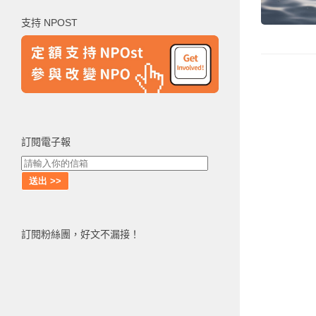
鍵
支持 NPOST
字:
訂閱電子報
訂閱粉絲團，好文不漏接！