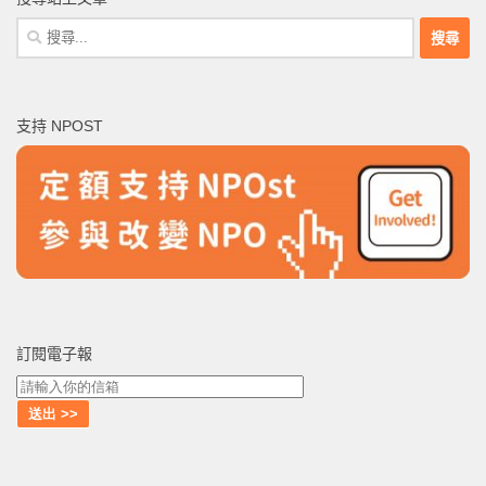
搜
尋
關
鍵
支持 NPOST
字:
訂閱電子報