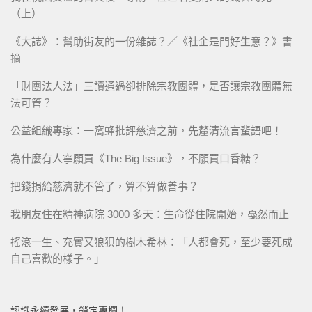
（上）
《大誌》：幫助街友的一份雜誌？／《社企是門好生意？》書
摘
「財團法人法」三讀通過卻排除宗教團體，是否讓宗教團體無
法可管？
公益組織專家：一窩蜂批評慈濟之前，先釐清流言蜚語吧！
為什麼有人寧願買《The Big Issue》，不願買口香糖？
把錢捐給慈濟就不管了，算不算做善事？
我朋友住在精神病院 3000 多天：生命從住院開始，戞然而止
搖滾一生、充實又狼狽的樹木希林：「人都會死，至少要死成
自己喜歡的樣子。」
認識永續發展，鎖定專欄！