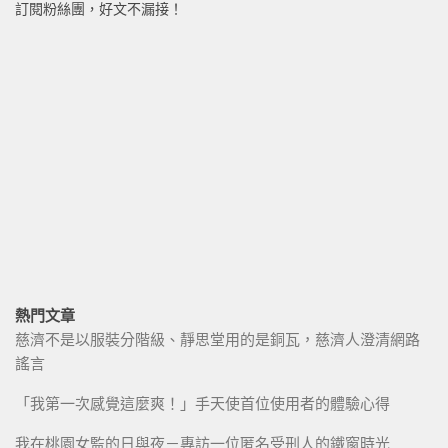
訂閱粉絲團，好文不漏接！
熱門文章
慈濟不是以服裝分階級、靜思堂用的是銅瓦，慈濟人澄清網路
謠言
「我第一次感覺這麼爽！」手天使首位使用者的體驗心得
我在桃園女監的日與夜－專訪一位匿名受刑人的鐵窗時光