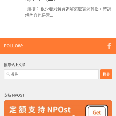
編按： 很少看到勞資調解這麼實況轉播，待調
解內容也是意...
FOLLOW:
搜尋站上文章
搜
尋
關
鍵
支持 NPOST
字: