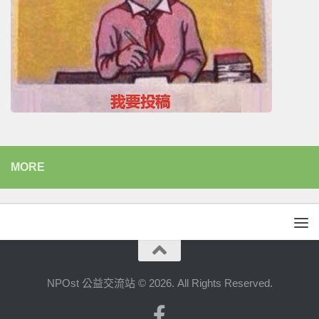
MORE
NPOst 公益交流站 © 2026. All Rights Reserved.