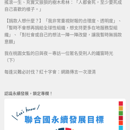
搖滾一生、充實又狼狽的樹木希林：「人都會死，至少要死成
自己喜歡的樣子。」
【捐款人想什麼？】「我非常重視財報的合理度、透明度」、
「暫時不會想再捐給全球性組織，想支持更多在地服務型組
織」、「對社會或自己的想法一陣一陣改變，讓我暫時無捐款
意願」
我在桃園女監的日與夜－專訪一位匿名受刑人的鐵窗時光
（下）
每逢災難必討伐？紅十字會：網路傳言一次澄清
認識永續發展，鎖定專欄！