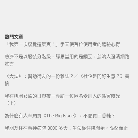
熱門文章
「我第一次感覺這麼爽！」手天使首位使用者的體驗心得
慈濟不是以服裝分階級、靜思堂用的是銅瓦，慈濟人澄清網路
謠言
《大誌》：幫助街友的一份雜誌？／《社企是門好生意？》書
摘
我在桃園女監的日與夜－專訪一位匿名受刑人的鐵窗時光
（上）
為什麼有人寧願買《The Big Issue》，不願買口香糖？
我朋友住在精神病院 3000 多天：生命從住院開始，戞然而止