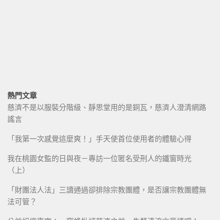
熱門文章
慈濟不是以服裝分階級、靜思堂用的是銅瓦，慈濟人澄清網路
謠言
「我第一次感覺這麼爽！」手天使首位使用者的體驗心得
我在桃園女監的日與夜－專訪一位匿名受刑人的鐵窗時光
（上）
「財團法人法」三讀通過卻排除宗教團體，是否讓宗教團體無
法可管？