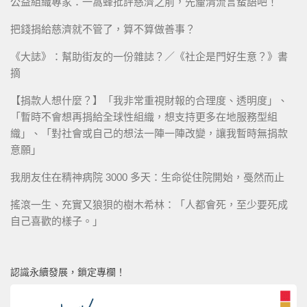
公益組織專家：一窩蜂批評慈濟之前，先釐清流言蜚語吧！
把錢捐給慈濟就不管了，算不算做善事？
《大誌》：幫助街友的一份雜誌？／《社企是門好生意？》書
摘
【捐款人想什麼？】「我非常重視財報的合理度、透明度」、
「暫時不會想再捐給全球性組織，想支持更多在地服務型組
織」、「對社會或自己的想法一陣一陣改變，讓我暫時無捐款
意願」
我朋友住在精神病院 3000 多天：生命從住院開始，戞然而止
搖滾一生、充實又狼狽的樹木希林：「人都會死，至少要死成
自己喜歡的樣子。」
認識永續發展，鎖定專欄！