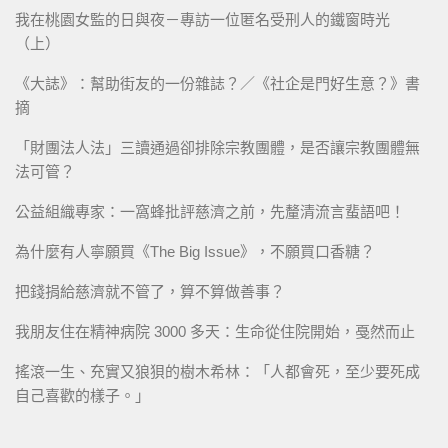
我在桃園女監的日與夜－專訪一位匿名受刑人的鐵窗時光
（上）
《大誌》：幫助街友的一份雜誌？／《社企是門好生意？》書
摘
「財團法人法」三讀通過卻排除宗教團體，是否讓宗教團體無
法可管？
公益組織專家：一窩蜂批評慈濟之前，先釐清流言蜚語吧！
為什麼有人寧願買《The Big Issue》，不願買口香糖？
把錢捐給慈濟就不管了，算不算做善事？
我朋友住在精神病院 3000 多天：生命從住院開始，戞然而止
搖滾一生、充實又狼狽的樹木希林：「人都會死，至少要死成
自己喜歡的樣子。」