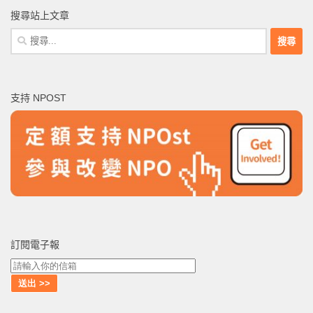
搜尋站上文章
搜
尋
關
鍵
支持 NPOST
字:
訂閱電子報