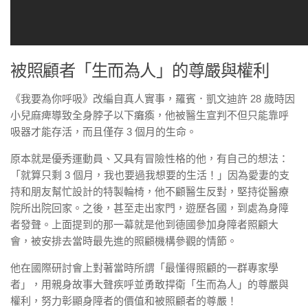
被照顧者「生而為人」的尊嚴與權利
《我要為你呼吸》改編自真人實事，羅賓．凱文迪許 28 歲時因
小兒麻痺導致全身脖子以下癱瘓，他被醫生宣判不但只能靠呼
吸器才能存活，而且僅存 3 個月的生命。
原本就是優秀運動員、又具有冒險性格的他，有自己的想法：
「就算只剩 3 個月，我也要過我想要的生活！」因為愛妻的支
持和朋友幫忙設計的特製輪椅，他不顧醫生反對，堅持從醫療
院所出院回家。之後，甚至走出家門，遊歷各國，到處為身障
者發聲。上面提到的那一幕就是他到德國參加身障者照顧大
會，被安排去當時最先進的照顧機構參觀的情節。
他在國際研討會上對著當時所謂「最懂得照顧的一群專家學
者」，用親身故事大聲疾呼並勇敢捍衛「生而為人」的尊嚴與
權利，努力彰顯身障者的價值和被照顧者的尊嚴！