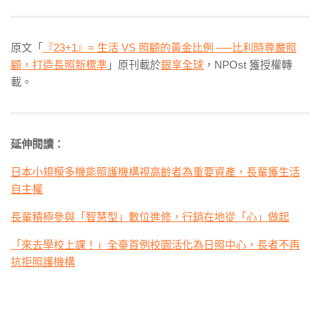
原文「
『23+1』= 生活 VS 照顧的黃金比例
──
比利時尊嚴照
顧，打造長照新標準
」原刊載於
銀享全球
，NPOst 獲授權轉
載。
延伸閱讀：
日本小規模多機能照護機構視高齡者為重要資產，長輩獲生活
自主權
長輩積極參與「智慧型」數位進修，行銷在地從「心」做起
「來去學校上課！」全臺首例校園活化為日照中心，長者不再
抗拒照護機構