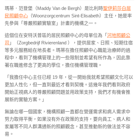
瑪蒂．范登堡（Maddy Van de Bergh）是比利時
聖伊莉莎白居
民照顧中心
（Woonzorgcentrum Sint-Elisabeth）主任，她是率
先參與「尊嚴照顧實驗室」計畫的機構之一。
這個位在安特沃普區的居民照顧中心的母單位為「
河地照顧公
司
」（Zorgbedrijf Rivierenland ），提供居家、日照、短期住宿
等多元服務給在地長者。瑪蒂在擔任照顧中心職能治療師的過
程中，看到了機構管理上的一些限制並希望有所作為，因此靠
著在職進修念了更高的學位，擔任機構管理職。
「我擔任中心主任已經 19 年，從一開始我就希望照顧文化可以
更加人性化，但一直到最近才看到契機。這幾年我們看到政府
開始正視病人的尊嚴照顧問題並用政策支持，我們才有機會推
展新的實驗方案。」
無論在哪一個國家，機構照顧一直都在營運需求和病人需求中
努力取得平衡，如果沒有外在政策的支持，要向員工、病人和
家屬等不同人群溝通新的照顧觀念，甚至推動新的做法並不容
易。