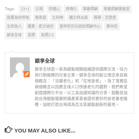
Tags:
23+1
公視
同理心
周傳久
尊嚴照顧
尊嚴照顧實驗室
我要為你呼吸
楊寧茵
比利時
獨立特派員
瑪蒂．范登堡
生而為人
羅賓．凱文迪許
聖伊莉莎白居民照顧中心
鄭仲宏
銀享全球
長照
長照2.0
銀享全球
銀享全球是一家為銀髮相關組織提供國際交流、培力
與行銷服務的社會企業。銀享全球的創立理念來自兩
個概念：「活躍老化」和「在地安老」，為了落實這
兩個概念以因應全球人口快速老化的趨勢，我們希望
創造國際化平台，以工具加速知識的分享，鼓勵並協
助台灣銀髮健康照護產業業者提供更好的安老養老服
務，協助打造台灣成為亞太區銀髮創新的基地。
YOU MAY ALSO LIKE...