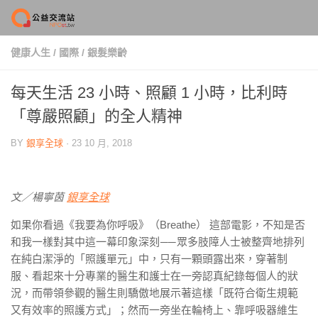
Skip to content
健康人生
/
國際
/
銀髮樂齡
每天生活 23 小時、照顧 1 小時，比利時
「尊嚴照顧」的全人精神
BY
銀享全球
·
23 10 月, 2018
文／楊寧茵
銀享全球
如果你看過《我要為你呼吸》（Breathe） 這部電影，不知是否
和我一樣對其中這一幕印象深刻
──
眾多肢障人士被整齊地排列
在純白潔淨的「照護單元」中，只有一顆頭露出來，穿著制
服、看起來十分專業的醫生和護士在一旁認真紀錄每個人的狀
況，而帶領參觀的醫生則驕傲地展示著這樣「既符合衛生規範
又有效率的照護方式」；然而一旁坐在輪椅上、靠呼吸器維生