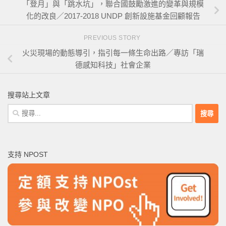
「登月」與「跳水坑」，聯合國鼓勵激進的變革與規模
化的改良／2017-2018 UNDP 創新設施基金回顧報告
PREVIOUS STORY
火災現場的動態導引，指引每一條生命出路／專訪「瑞
德感知科技」社會企業
搜尋站上文章
搜
尋
關
鍵
支持 NPOST
字: