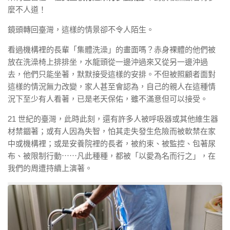
麼不人道！
鏡頭轉回臺灣，這樣的情景卻不令人陌生。
看過機構裡的長輩「集體洗澡」的畫面嗎？赤身裸體的他們被
放在洗澡椅上排排坐，水龍頭從一邊沖過來又從另一邊沖過
去，他們只能坐著，默默接受這樣的安排。不但被照顧者面對
這樣的情況無力改變，家人甚至會認為，自己的親人在這種情
況下至少有人看著，已是老天保佑，雖不滿意但可以接受。
21 世紀的臺灣，此時此刻，還有許多人被呼吸器或其他維生器
材禁錮著；或有人因為失智，怕其走失發生危險而被軟禁在家
中或機構裡；或是安養院裡的長者，被約束、被監控、包著尿
布、被限制行動⋯⋯凡此種種，都被「以愛為名而行之」，在
我們的周遭持續上演著。