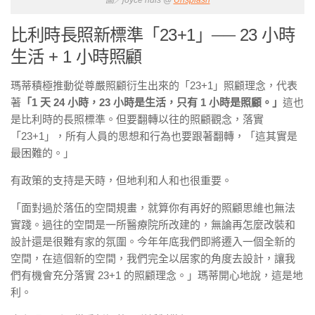
圖／joyce huis @
Unsplash
比利時長照新標準「23+1」
──
23 小時
生活 + 1 小時照顧
瑪蒂積極推動從尊嚴照顧衍生出來的「23+1」照顧理念，代表
著
「1 天 24 小時，23 小時是生活，只有 1 小時是照顧。」
這也
是比利時的長照標準。但要翻轉以往的照顧觀念，落實
「23+1」，所有人員的思想和行為也要跟著翻轉，「這其實是
最困難的。」
有政策的支持是天時，但地利和人和也很重要。
「面對過於落伍的空間規畫，就算你有再好的照顧思維也無法
實踐。過往的空間是一所醫療院所改建的，無論再怎麼改裝和
設計還是很難有家的氛圍。今年年底我們即將遷入一個全新的
空間，在這個新的空間，我們完全以居家的角度去設計，讓我
們有機會充分落實 23+1 的照顧理念。」瑪蒂開心地說，這是地
利。