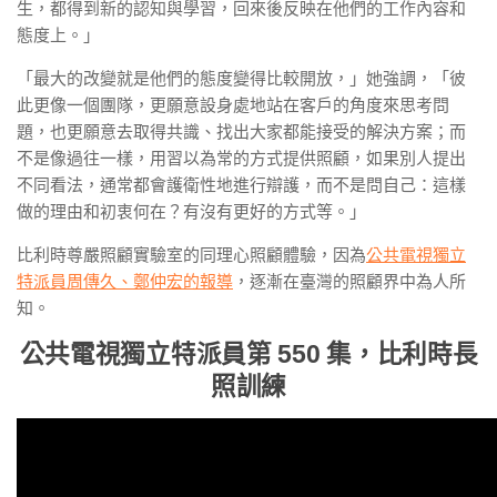
生，都得到新的認知與學習，回來後反映在他們的工作內容和
態度上。」
「最大的改變就是他們的態度變得比較開放，」她強調，「彼
此更像一個團隊，更願意設身處地站在客戶的角度來思考問
題，也更願意去取得共識、找出大家都能接受的解決方案；而
不是像過往一樣，用習以為常的方式提供照顧，如果別人提出
不同看法，通常都會護衛性地進行辯護，而不是問自己：這樣
做的理由和初衷何在？有沒有更好的方式等。」
比利時尊嚴照顧實驗室的同理心照顧體驗，因為
公共電視獨立
特派員周傳久、鄭仲宏的報導
，逐漸在臺灣的照顧界中為人所
知。
公共電視獨立特派員第 550 集，比利時長
照訓練