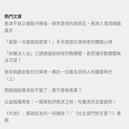
熱門文章
慈濟不是以服裝分階級、靜思堂用的是銅瓦，慈濟人澄清網路
謠言
「我第一次感覺這麼爽！」手天使首位使用者的體驗心得
「財團法人法」三讀通過卻排除宗教團體，是否讓宗教團體無
法可管？
我在桃園女監的日與夜－專訪一位匿名受刑人的鐵窗時光
（上）
把錢捐給慈濟就不管了，算不算做善事？
公益組織專家：一窩蜂批評慈濟之前，先釐清流言蜚語吧！
《大誌》：幫助街友的一份雜誌？／《社企是門好生意？》書
摘