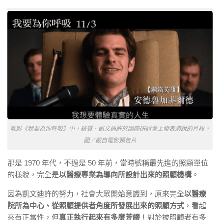
電影《我要為你呼吸》中，羅賓．凱文迪許於國際研討會上發表演說的片段。
圖／截自電影預告片
那是 1970 年代，不過是 50 年前，當時號稱最先進的照顧單位
的樣貌，完全是
以醫療專業為導向所設計出來的照顧機構
。
因為凱文迪許的努力，社會大眾開始意識到，原來完全
以醫療
院所為中心、從照顧提供者角度所發展出來的照顧方式
，看起
來有正當性，但
真正執行起來有多麼荒謬
！對於被照顧者有多