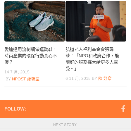
弘道老人福利基金會張瑋
愛迪達用流刺網做運動鞋，
芩：「NPO和政府合作，能
時尚產業的環保行動真心不
讓好的服務擴大給更多人享
假？
受。」
14 7 月, 2015
6 11 月, 2015
BY
陳 妤寧
BY
NPOST 編輯室
FOLLOW:
NEXT STORY