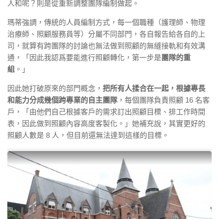
人和呢？則是從重新調整團隊編制做起。
瑪蒂強調，傳統的人員編制方式，每一個職種（護理師、物理
治療師、照顧服務員等）分屬不同部門，各自報告給各自的上
司，就算有跨團隊的討論也無法做到照顧的無縫接軌和有效溝
通，「因此我認爲要能進行照顧轉化，第一步是
團隊的重
組
。」
因此她打破原來的部門概念，
把所有人揉合在一起，根據專長
和能力分成幾個跨專業的自主團隊
，每個團隊負責照顧 16 名客
戶，「由他們自己根據客戶的需求訂出照顧目標、排工作時間
表，因此做到照顧內容高度客製化。」她補充說，其實更好的
照顧人數是 8 人，但目前還無法達到這樣的目標。