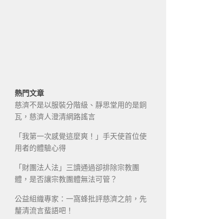
熱門文章
慈濟不是以服裝分階級、靜思堂用的是銅
瓦，慈濟人澄清網路謠言
「我第一次感覺這麼爽！」手天使首位使
用者的體驗心得
「財團法人法」三讀通過卻排除宗教團
體，是否讓宗教團體無法可管？
公益組織專家：一窩蜂批評慈濟之前，先
釐清流言蜚語吧！