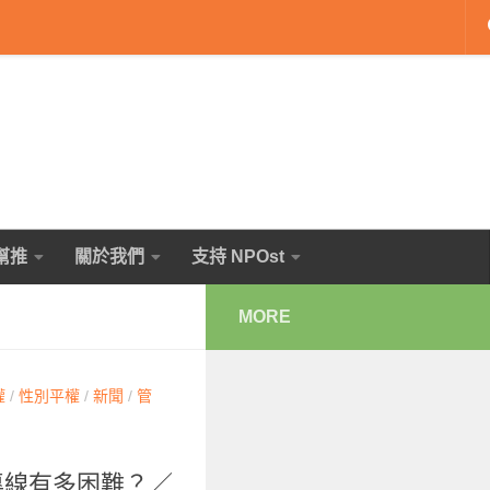
幫推
關於我們
支持 NPOst
MORE
權
/
性別平權
/
新聞
/
管
護專線有多困難？／