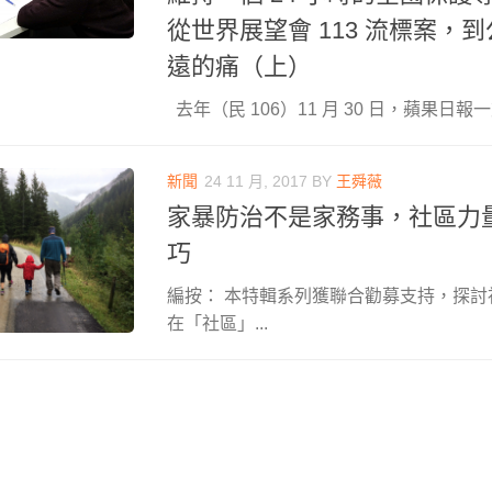
從世界展望會 113 流標案，
遠的痛（上）
去年（民 106）11 月 30 日，蘋果日報一篇
新聞
24 11 月, 2017
BY
王舜薇
家暴防治不是家務事，社區力
巧
編按： 本特輯系列獲聯合勸募支持，探
在「社區」...