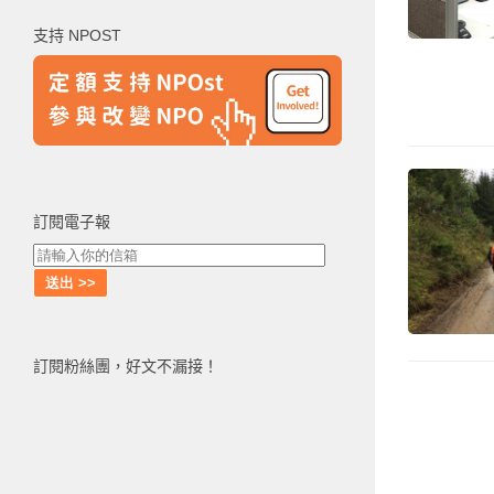
鍵
支持 NPOST
字:
訂閱電子報
訂閱粉絲團，好文不漏接！