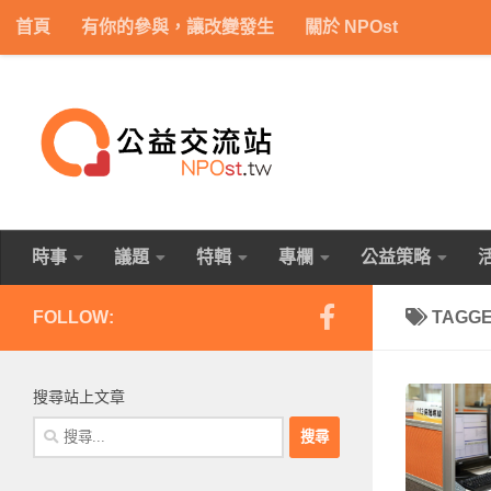
首頁
有你的參與，讓改變發生
關於 NPOst
Skip to content
時事
議題
特輯
專欄
公益策略
FOLLOW:
TAGG
搜尋站上文章
搜
尋
關