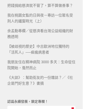
把錢捐給慈濟就不管了，算不算做善事？
我在桃園女監的日與夜－專訪一位匿名受
刑人的鐵窗時光（上）
余孟勳專欄／從慈濟看台灣公益組織的財
務透明
【被歧視的歷史】中古歐洲地位獨特的
「活死人」──痲瘋病患者
我朋友住在精神病院 3000 多天：生命從住
院開始，戞然而止
《大誌》：幫助街友的一份雜誌？／《社
企是門好生意？》書摘
認識永續發展，鎖定專欄！