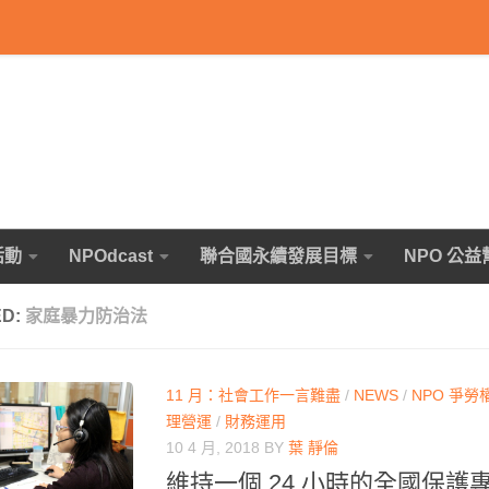
活動
NPOdcast
聯合國永續發展目標
NPO 公益
ED:
家庭暴力防治法
11 月：社會工作一言難盡
/
NEWS
/
NPO 爭勞
理營運
/
財務運用
10 4 月, 2018
BY
葉 靜倫
維持一個 24 小時的全國保