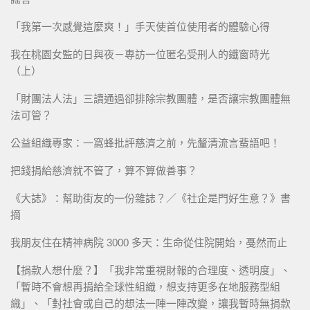
「我第一次感覺這麼爽！」手天使首位使用者的體驗心得
我在桃園女監的日與夜－專訪一位匿名受刑人的鐵窗時光
（上）
「財團法人法」三讀通過卻排除宗教團體，是否讓宗教團體無
法可管？
公益組織專家：一窩蜂批評慈濟之前，先釐清流言蜚語吧！
把錢捐給慈濟就不管了，算不算做善事？
《大誌》：幫助街友的一份雜誌？／《社企是門好生意？》書
摘
我朋友住在精神病院 3000 多天：生命從住院開始，戞然而止
【捐款人想什麼？】「我非常重視財報的合理度、透明度」、
「暫時不會想再捐給全球性組織，想支持更多在地服務型組
織」、「對社會或自己的想法一陣一陣改變，讓我暫時無捐款