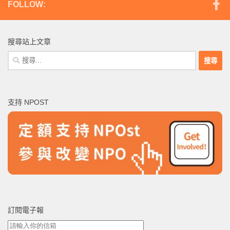
FOLLOW:
搜尋站上文章
搜
尋
關
鍵
支持 NPOST
字:
訂閱電子報