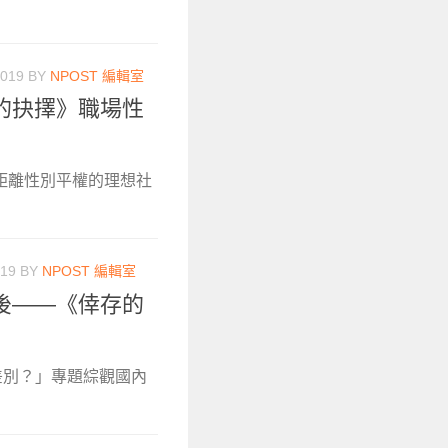
2019
BY
NPOST 編輯室
的抉擇》職場性
距離性別平權的理想社
019
BY
NPOST 編輯室
後——《倖存的
無差別？」專題綜觀國內