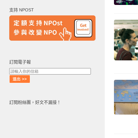
鍵
支持 NPOST
字:
訂閱電子報
訂閱粉絲團，好文不漏接！