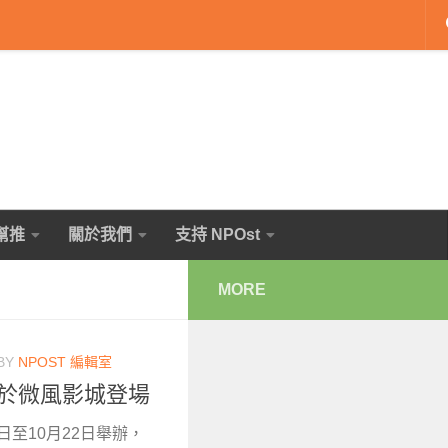
幫推
關於我們
支持 NPOst
MORE
BY
NPOST 編輯室
將於微風影城登場
日至10月22日舉辦，