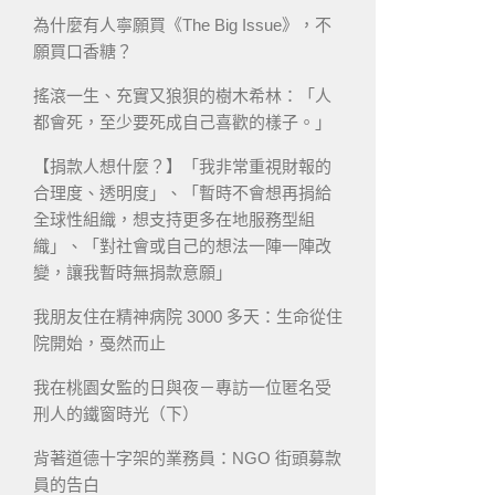
為什麼有人寧願買《The Big Issue》，不
願買口香糖？
搖滾一生、充實又狼狽的樹木希林：「人
都會死，至少要死成自己喜歡的樣子。」
【捐款人想什麼？】「我非常重視財報的
合理度、透明度」、「暫時不會想再捐給
全球性組織，想支持更多在地服務型組
織」、「對社會或自己的想法一陣一陣改
變，讓我暫時無捐款意願」
我朋友住在精神病院 3000 多天：生命從住
院開始，戞然而止
我在桃園女監的日與夜－專訪一位匿名受
刑人的鐵窗時光（下）
背著道德十字架的業務員：NGO 街頭募款
員的告白