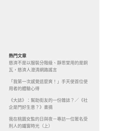
熱門文章
慈濟不是以服裝分階級、靜思堂用的是銅
瓦，慈濟人澄清網路謠言
「我第一次感覺這麼爽！」手天使首位使
用者的體驗心得
《大誌》：幫助街友的一份雜誌？／《社
企是門好生意？》書摘
我在桃園女監的日與夜－專訪一位匿名受
刑人的鐵窗時光（上）