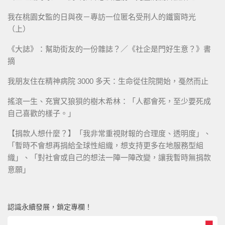
我在桃園女監的日與夜－專訪一位匿名受刑人的鐵窗時光
（上）
《大誌》：幫助街友的一份雜誌？／《社企是門好生意？》書
摘
我朋友住在精神病院 3000 多天：生命從住院開始，戞然而止
搖滾一生、充實又狼狽的樹木希林：「人都會死，至少要死成
自己喜歡的樣子。」
【捐款人想什麼？】「我非常重視財報的合理度、透明度」、
「暫時不會想再捐給全球性組織，想支持更多在地服務型組
織」、「對社會或自己的想法一陣一陣改變，讓我暫時無捐款
意願」
認識永續發展，鎖定專欄！