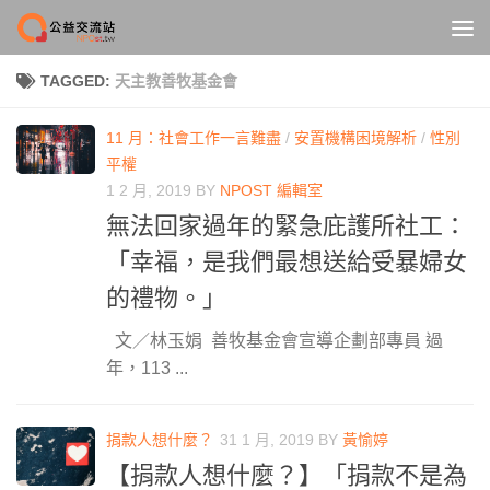
Skip to content
TAGGED:
天主教善牧基金會
11 月：社會工作一言難盡
/
安置機構困境解析
/
性別
平權
1 2 月, 2019
BY
NPOST 編輯室
無法回家過年的緊急庇護所社工：
「幸福，是我們最想送給受暴婦女
的禮物。」
文／林玉娟 善牧基金會宣導企劃部專員 過
年，113 ...
捐款人想什麼？
31 1 月, 2019
BY
黃愉婷
【捐款人想什麼？】「捐款不是為