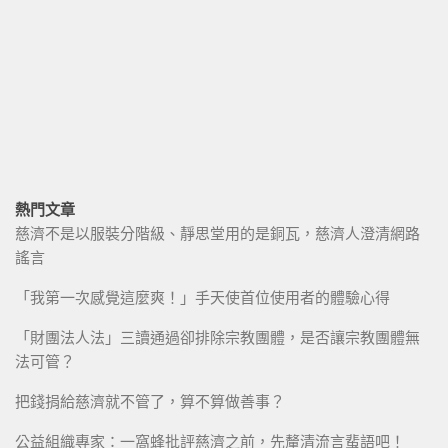
熱門文章
慈濟不是以服裝分階級、靜思堂用的是銅瓦，慈濟人澄清網路
謠言
「我第一次感覺這麼爽！」手天使首位使用者的體驗心得
「財團法人法」三讀通過卻排除宗教團體，是否讓宗教團體無
法可管？
把錢捐給慈濟就不管了，算不算做善事？
公益組織專家：一窩蜂批評慈濟之前，先釐清流言蜚語吧！