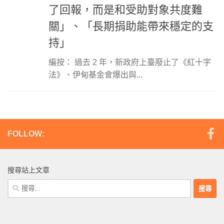
了回報，而是和受助對象共度難
關」、「長期捐助能帶來穩定的支
持」
編按： 過去 2 年，新政府上臺廢止了《紅十字
法》、伊甸基金會爆出與...
FOLLOW:
搜尋站上文章
搜
尋
關
鍵