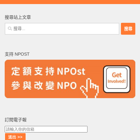
搜尋站上文章
搜
尋
關
鍵
支持 NPOST
字:
訂閱電子報