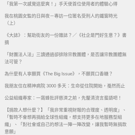
「我第一次感覺這麼爽！」手天使首位使用者的體驗心得
我在桃園女監的日與夜－專訪一位匿名受刑人的鐵窗時光
（上）
《大誌》：幫助街友的一份雜誌？／《社企是門好生意？》書
摘
「財團法人法」三讀通過卻排除宗教團體，是否讓宗教團體無
法可管？
為什麼有人寧願買《The Big Issue》，不願買口香糖？
我朋友住在精神病院 3000 多天：生命從住院開始，戞然而止
公益組織專家：一窩蜂批評慈濟之前，先釐清流言蜚語吧！
【捐款人想什麼？】「我非常重視財報的合理度、透明度」、
「暫時不會想再捐給全球性組織，想支持更多在地服務型組
織」、「對社會或自己的想法一陣一陣改變，讓我暫時無捐款
意願」