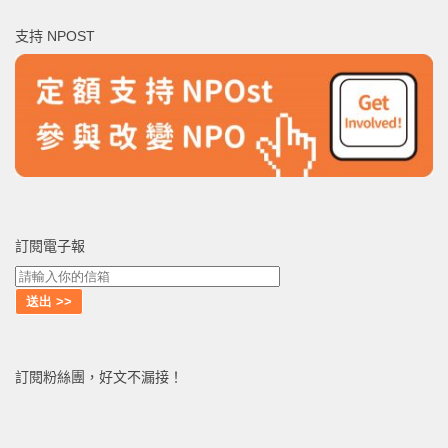
鍵
支持 NPOST
字:
訂閱電子報
訂閱粉絲團，好文不漏接！