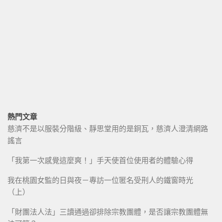
熱門文章
慈濟不是以服裝分階級、靜思堂用的是銅瓦，慈濟人澄清網路
謠言
「我第一次感覺這麼爽！」手天使首位使用者的體驗心得
我在桃園女監的日與夜－專訪一位匿名受刑人的鐵窗時光
（上）
「財團法人法」三讀通過卻排除宗教團體，是否讓宗教團體無