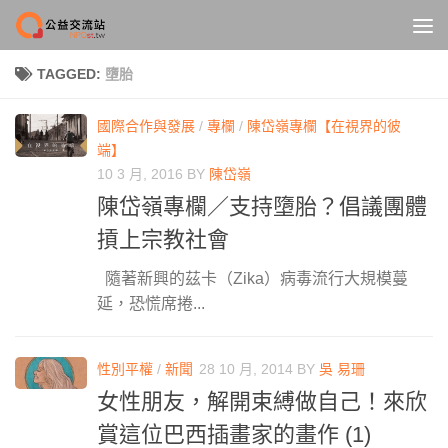
Skip to content
TAGGED:
墮胎
國際合作與發展
/
專欄
/
陳岱嶺專欄【在視界的彼
端】
10 3 月, 2016
BY
陳岱嶺
陳岱嶺專欄／支持墮胎？倡議團體
摃上宗教社會
隨著新興的茲卡（Zika）病毒流行大規模蔓
延，恐慌席捲...
性別平權
/
新聞
28 10 月, 2014
BY
吳 易珊
女性朋友，解開束縛做自己！來欣
賞這位巴西插畫家的畫作 (1)