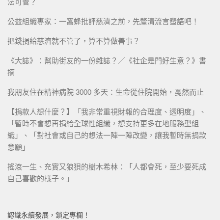
法可管？
公益組織專家：一窩蜂批評慈濟之前，先釐清流言蜚語吧！
把錢捐給慈濟就不管了，算不算做善事？
《大誌》：幫助街友的一份雜誌？／《社企是門好生意？》書
摘
我朋友住在精神病院 3000 多天：生命從住院開始，戞然而止
【捐款人想什麼？】「我非常重視財報的合理度、透明度」、
「暫時不會想再捐給全球性組織，想支持更多在地服務型組
織」、「對社會或自己的想法一陣一陣改變，讓我暫時無捐款
意願」
搖滾一生、充實又狼狽的樹木希林：「人都會死，至少要死成
自己喜歡的樣子。」
認識永續發展，鎖定專欄！