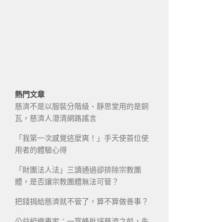
熱門文章
慈濟不是以服裝分階級、靜思堂用的是銅
瓦，慈濟人澄清網路謠言
「我第一次感覺這麼爽！」手天使首位使
用者的體驗心得
「財團法人法」三讀通過卻排除宗教團
體，是否讓宗教團體無法可管？
把錢捐給慈濟就不管了，算不算做善事？
公益組織專家：一窩蜂批評慈濟之前，先