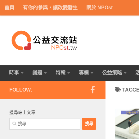
首頁
有你的參與，讓改變發生
關於 NPOst
Skip to content
時事
議題
特輯
專欄
公益策略
FOLLOW:
TAGG
搜尋站上文章
搜
尋
關