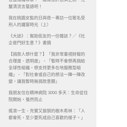
釐清流言蜚語吧！
我在桃園女監的日與夜－專訪一位匿名受
刑人的鐵窗時光（上）
《大誌》：幫助街友的一份雜誌？／《社
企是門好生意？》書摘
【捐款人想什麼？】「我非常重視財報的
合理度、透明度」、「暫時不會想再捐給
全球性組織，想支持更多在地服務型組
織」、「對社會或自己的想法一陣一陣改
變，讓我暫時無捐款意願」
我朋友住在精神病院 3000 多天：生命從住
院開始，戞然而止
搖滾一生、充實又狼狽的樹木希林：「人
都會死，至少要死成自己喜歡的樣子。」