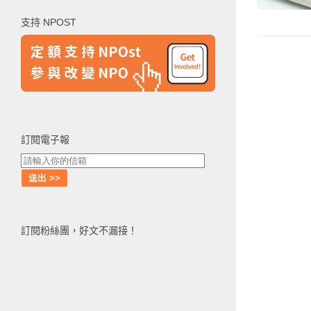
鍵
支持 NPOST
字:
訂閱電子報
訂閱粉絲團，好文不漏接！