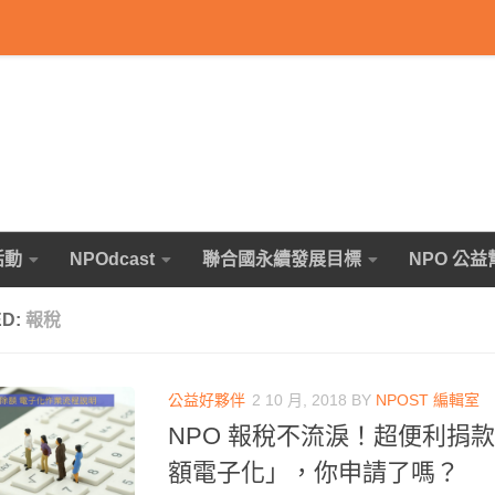
活動
NPOdcast
聯合國永續發展目標
NPO 公益
ED:
報稅
公益好夥伴
2 10 月, 2018
BY
NPOST 編輯室
NPO 報稅不流淚！超便利捐
額電子化」，你申請了嗎？